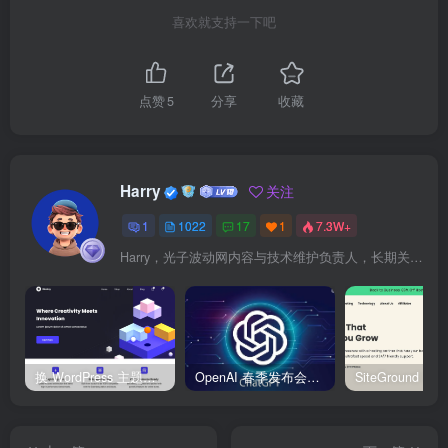
喜欢就支持一下吧
点赞
5
分享
收藏
Harry
关注
1
1022
17
1
7.3W+
Harry，光子波动网内容与技术维护负责人，长期关注 WordPress、Elementor、WooCommerce、网站报错修复、性能优化、SEO 内容排期与结构化数据优化。擅长把复杂的网站故障拆成可执行的排查步骤，并持续维护 361sale.com 的 WordPress 实战教程知识库。
换 WordPress 主题前先看这份清单：Kadence、Blocksy Pro 与 WoodMart 的实操配置教程
OpenAI 春季发布会：全新 GPT-4o 多模态模型发布，实时互动及免费用户升级全面开启