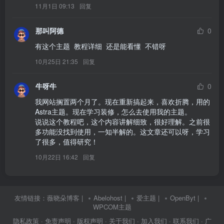
11月1日 09:13
回复
那叫阿德
0
有这个主题  教程详细  还是能看懂  不错呀
10月25日 21:35
回复
牛呀牛
0
我网站搁置两个月了。现在重新搞起来，喜欢折腾，用的
Astra主题。现在学习装修，怎么去使用我的主题。

说说这个教程吧，这个内容讲解细致，很好理解。之前很
多功能没找到使用，一知半解的。这文章还可以呀，学习
了很多，值得研究！
10月22日 16:42
回复
友情链接：
薇晓朵博客
|
Abelohost
|
爱主题
|
OpenByt
|
WPCOM主题
隐私政策
· 免责声明
· 版权声明
· 关于我们
· 加入我们
· 联系我们
· 广