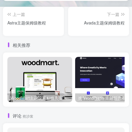
上一篇
下一篇
Astra主题保姆级教程
Avada主题保姆级教程
相关推荐
WoodMart主题设置粘性页眉与透明菜单教程
换 WordPress 主题前先看这份清单：Kadence、
评论
抢沙发