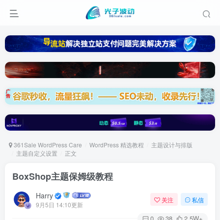
361Sale WordPress Care
WordPress 精选教程
主题设计与排版
主题自定义设置
正文
BoxShop主题保姆级教程
Harry
关注
私信
9月5日 14:10更新
0
38
2.5W+