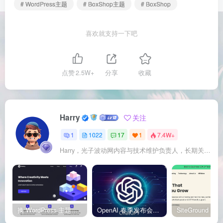
# WordPress主题
# BoxShop主题
# BoxShop
喜欢就支持一下吧
点赞
2.5W+
分享
收藏
Harry
关注
1
1022
17
1
7.4W+
Harry，光子波动网内容与技术维护负责人，长期关注 WordPress、Elementor、WooCommerce、网站报错修复、性能优化、SEO 内容排期与结构化数据优化。擅长把复杂的网站故障拆成可执行的排查步骤，并持续维护 361sale.com 的 WordPress 实战教程知识库。
换 WordPress 主题前先看这份清单：Kadence、Blocksy Pro 与 WoodMart 的实操配置教程
OpenAI 春季发布会：全新 GPT-4o 多模态模型发布，实时互动及免费用户升级全面开启