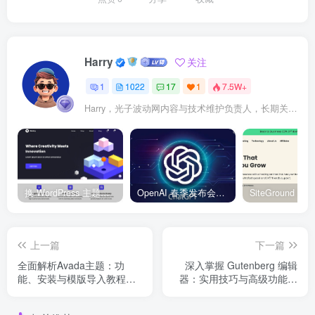
Harry
关注
1
1022
17
1
7.5W+
Harry，光子波动网内容与技术维护负责人，长期关注 WordPress、Elementor、WooCommerce、网站报错修复、性能优化、SEO 内容排期与结构化数据优化。擅长把复杂的网站故障拆成可执行的排查步骤，并持续维护 361sale.com 的 WordPress 实战教程知识库。
换 WordPress 主题前先看这份清单：Kadence、Blocksy Pro 与 WoodMart 的实操配置教程
OpenAI 春季发布会：全新 GPT-4o 多模态模型发布，实时互动及免费用户升级全面开启
上一篇
下一篇
全面解析Avada主题：功
深入掌握 Gutenberg 编辑
能、安装与模版导入教程
器：实用技巧与高级功能详
（01）
解（03）