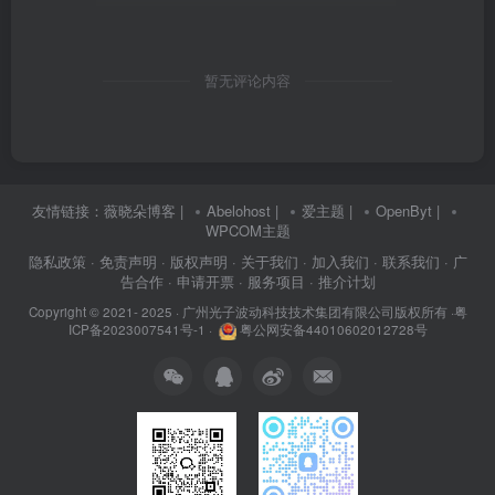
暂无评论内容
友情链接：
薇晓朵博客
|
Abelohost
|
爱主题
|
OpenByt
|
WPCOM主题
隐私政策
· 免责声明
· 版权声明
· 关于我们
· 加入我们
· 联系我们
· 广
告合作
· 申请开票
· 服务项目
· 推介计划
Copyright © 2021- 2025 ·
广州光子波动科技技术集团有限公司版权所有
·
粤
ICP备2023007541号-1
·
粤公网安备44010602012728号