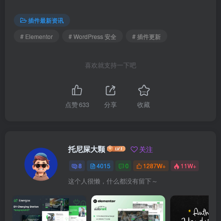
插件最新资讯
# Elementor
# WordPress 安全
# 插件更新
喜欢就支持一下吧
点赞
633
分享
收藏
托尼屎大颗
关注
8
4015
0
1287W+
11W+
这个人很懒，什么都没有留下～