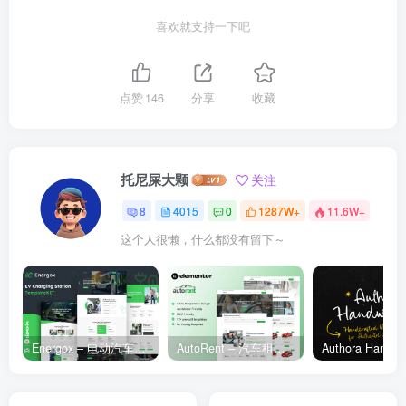
喜欢就支持一下吧
点赞
146
分享
收藏
托尼屎大颗
关注
8
4015
0
1287W+
11.6W+
这个人很懒，什么都没有留下～
Energox – 电动汽车充电站 Elementor 模板套件
AutoRent – 汽车租赁服务 Elementor 模板套件