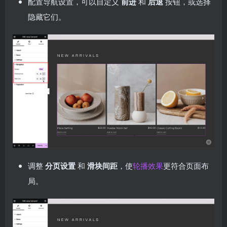
配置导航设置，可以自定义
前进
和
后退
按钮，或选择
隐藏它们。
调整
分页设置
和
滑块间距
，使
轮播效果
更符合页面布
局。