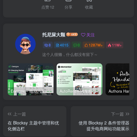
点赞
12
分享
收藏
托尼屎大颗
关注
8
4015
0
1287W+
11W+
这个人很懒，什么都没有留下～
Energox – 电动汽车充电站 Elementor 模板套件
AutoRent – 汽车租赁服务 Elementor 模板套件
上一篇
下一篇
在 Blocksy 主题中管理和优
使用 Blocksy 2 条件管理器
化侧边栏
提升电商网站功能展示