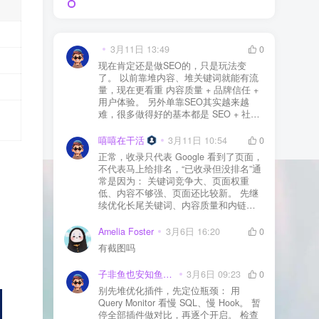
3月11日 13:49
0
现在肯定还是做SEO的，只是玩法变
了。 以前靠堆内容、堆关键词就能有流
量，现在更看重 内容质量 + 品牌信任 +
用户体验。 另外单靠SEO其实越来越
难，很多做得好的基本都是 SEO + 社媒
+ 内容营销 + 私域转化 一起做。 SEO本
质还是一个长期获客渠道，但不能再当
嘻嘻在干活
3月11日 10:54
0
成唯一渠道了。
正常，收录只代表 Google 看到了页面，
不代表马上给排名，“已收录但没排名”通
常是因为： 关键词竞争大、页面权重
低、内容不够强、页面还比较新。 先继
续优化长尾关键词、内容质量和内链，
通常需要一点时间，排名会慢慢出来
Amelia Foster
3月6日 16:20
0
有截图吗
子非鱼也安知鱼之乐
3月6日 09:23
0
别先堆优化插件，先定位瓶颈： 用
Query Monitor 看慢 SQL、慢 Hook。 暂
停全部插件做对比，再逐个开启。 检查