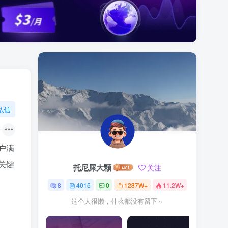
私信
户满
关键
托尼屎大颗
关注
8
4015
0
1287W+
11.2W+
这个人很懒，什么都没有留下～