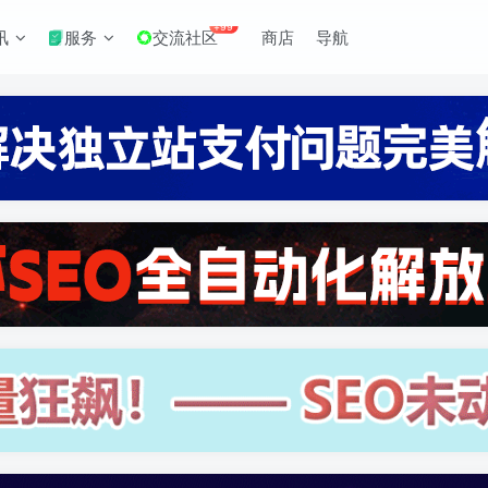
+99
讯
服务
交流社区
商店
导航