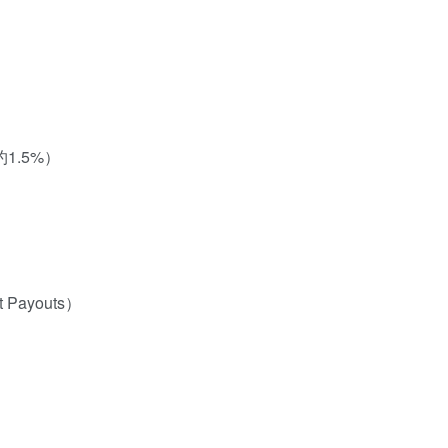
1.5%）
Payouts）