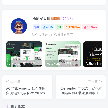
托尼屎大颗
关注
8
4015
0
1287W+
10.9W+
这个人很懒，什么都没有留下～
Energox – 电动汽车充电站 Elementor 模板套件
AutoRent – 汽车租赁服务 Elementor 模板套件
上一篇
下一篇
ACF与Elementor结合使用：
Elementor 与 SEO：优化页
实现高效灵活的WordPress
面结构和加载速度的最佳实
页面构建
践
相关推荐