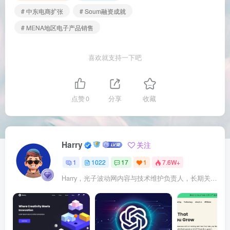
# 中东电商扩张
# Soum融资成就
# MENA地区电子产品销售
喜欢就支持一下吧
点赞
0
分享
收藏
Harry
关注
1
1022
17
1
7.6W+
Harry，光子波动网内容与技术维护负责人，长期关注 WordPress、Elementor、WooCommerce、网站报错修复、性能优化、SEO 内容排期与结构化数据优化。擅长把复杂的网站故障拆成可执行的排查步骤，并持续维护 361sale.com 的 WordPress 实战教程知识库。