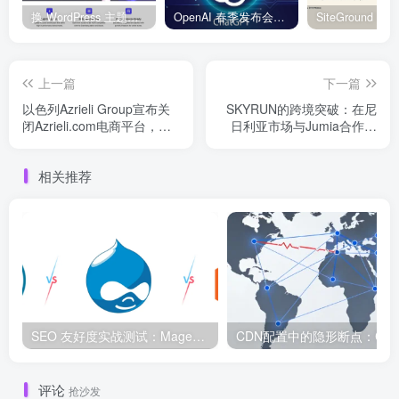
换 WordPress 主题前先看这份清单：Kadence、Blocksy Pro 与 WoodMart 的实操配置教程
OpenAI 春季发布会：全新 GPT-4o 多模态模型发布，实时互动及免费用户升级全面开启
上一篇
下一篇
以色列Azrieli Group宣布关
SKYRUN的跨境突破：在尼
闭Azrieli.com电商平台，暴
日利亚市场与Jumia合作的
露以色列电商市场的挑战与
成功故事
不确定性
相关推荐
SEO 友好度实战测试：Magento、WordPress、Drupal 在核心 SEO 要素上的表现对比
评论
抢沙发