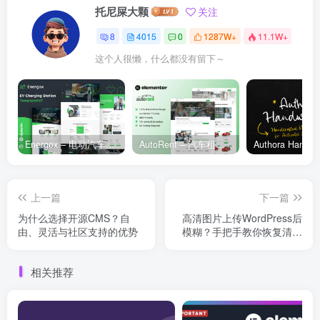
托尼屎大颗
关注
8
4015
0
1287W+
11.1W+
这个人很懒，什么都没有留下～
Energox – 电动汽车充电站 Elementor 模板套件
AutoRent – 汽车租赁服务 Elementor 模板套件
上一篇
下一篇
为什么选择开源CMS？自
高清图片上传WordPress后
由、灵活与社区支持的优势
模糊？手把手教你恢复清晰
度
相关推荐