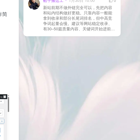
帖子搬运工
1月30日 10:00
0
则
情况基本不会靠时间自动解决：页面几
新站前期不做外链完全可以，先把内容
乎没有内链（孤立页）、内容与站内已
和站内结构做好更稳。只靠内容一般能
作简
有页面高度相似、canonical 指向了别的
拿到收录和部分长尾词排名，但中高竞
URL、同一主题短时间发布太多相似文
争词起量会慢。建议等网站稳定收录、
章。 这种情况下，Google 已经抓取，但
有30–50篇质量内容、关键词开始进前
判断“当前不值得进入索引”。 3) 最有效
20/30后，再少量做外链，优先品牌词/裸
的人工干预方式（不折腾） 优先做这 3
链/引用型，别一上来追数量。👍
件事：加内链、从相关旧文章或栏目页
链接到该页面、增强首屏信息密度 前 2–
3 段直接回答用户问题，避免铺垫太多，
确认 canonical 为自指，避免被判定为重
复页，做完再去 GSC 请求重新编入索引
即可。 4) 什么“干预动作”反而容易适得
其反？ 不太推荐：频繁删除重发、连续
多次点“请求编入索引”、为了收录强行堆
关键词、随意改 URL 或标题 这些操作会
让 Google 重新评估页面稳定性，反而拖
慢收录。 5) 一个实用判断标准 如果一篇
文章：已被抓取、没有 noindex / robots
问题、有至少 1–2 条相关内链、内容明
显解决了一个独立问题，那它 是否被收
录，只是时间问题，不是插件问题。