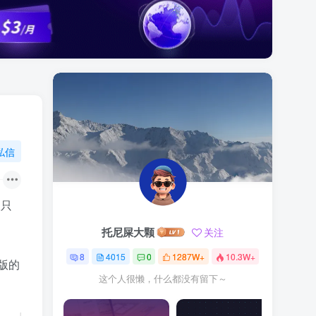
私信
版只
托尼屎大颗
关注
8
4015
0
1287W+
10.3W+
版的
这个人很懒，什么都没有留下～