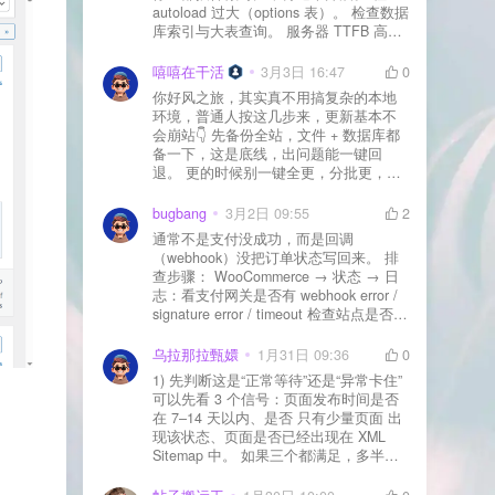
autoload 过大（options 表）。 检查数据
库索引与大表查询。 服务器 TTFB 高就
先处理主机/数据库性能。
嘻嘻在干活
3月3日 16:47
0
你好风之旅，其实真不用搞复杂的本地
环境，普通人按这几步来，更新基本不
会崩站👇 先备份全站，文件 + 数据库都
备一下，这是底线，出问题能一键回
退。 更的时候别一键全更，分批更，先
更不重要的插件，再更核心的。 更新完
立刻清缓存，去前台检查首页、文章
bugbang
3月2日 09:55
2
页、按钮、表单这些关键位置。 最好再
通常不是支付没成功，而是回调
装个支持版本回滚的插件，万一崩了，
（webhook）没把订单状态写回来。 排
一秒切回旧版。 总结来说：先备份、分
查步骤： WooCommerce → 状态 → 日
批更、更完查、留退路，稳得很✅😎希望
志：看支付网关是否有 webhook error /
能帮到你
signature error / timeout 检查站点是否被
WAF 拦截（Cloudflare、宝塔防火墙、安
全插件） 检查是否启用了“缓存结账页/接
乌拉那拉甄嬛
1月31日 09:36
0
口路径”（结账页和回调接口不应缓存）
1) 先判断这是“正常等待”还是“异常卡住”
看服务器错误日志是否有 500/致命错误
可以先看 3 个信号：页面发布时间是否
导致回调执行中断 解决方案： 放行 wp-
在 7–14 天以内、是否 只有少量页面 出
json、wc-api、支付网关回调 URL（按网
现该状态、页面是否已经出现在 XML
关文档配置） 关闭结账页的缓存与 JS
Sitemap 中。 如果三个都满足，多半属
合并压缩测试一次 若使用 Cloudflare：
于正常爬取与评估阶段，不需要立刻动
为回调 URL 设置 不挑战、不拦截 的规
手。 2) 什么情况下“等”是没用的？ 以下