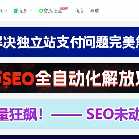
+99
讯
服务
交流社区
商店
导航