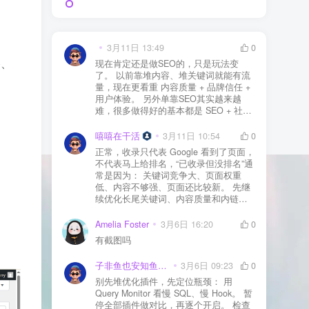
3月11日 13:49
0
播、
现在肯定还是做SEO的，只是玩法变
了。 以前靠堆内容、堆关键词就能有流
量，现在更看重 内容质量 + 品牌信任 +
用户体验。 另外单靠SEO其实越来越
难，很多做得好的基本都是 SEO + 社媒
+ 内容营销 + 私域转化 一起做。 SEO本
质还是一个长期获客渠道，但不能再当
嘻嘻在干活
3月11日 10:54
0
成唯一渠道了。
正常，收录只代表 Google 看到了页面，
不代表马上给排名，“已收录但没排名”通
常是因为： 关键词竞争大、页面权重
低、内容不够强、页面还比较新。 先继
续优化长尾关键词、内容质量和内链，
通常需要一点时间，排名会慢慢出来
Amelia Foster
3月6日 16:20
0
有截图吗
子非鱼也安知鱼之乐
3月6日 09:23
0
别先堆优化插件，先定位瓶颈： 用
Query Monitor 看慢 SQL、慢 Hook。 暂
停全部插件做对比，再逐个开启。 检查