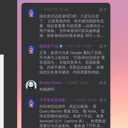
3月11日 13:49
0
现在肯定还是做SEO的，只是玩法变
了。 以前靠堆内容、堆关键词就能有流
量，现在更看重 内容质量 + 品牌信任 +
用户体验。 另外单靠SEO其实越来越
难，很多做得好的基本都是 SEO + 社媒
+ 内容营销 + 私域转化 一起做。 SEO本
质还是一个长期获客渠道，但不能再当
嘻嘻在干活
3月11日 10:54
0
成唯一渠道了。
正常，收录只代表 Google 看到了页面，
不代表马上给排名，“已收录但没排名”通
常是因为： 关键词竞争大、页面权重
低、内容不够强、页面还比较新。 先继
续优化长尾关键词、内容质量和内链，
通常需要一点时间，排名会慢慢出来
Amelia Foster
3月6日 16:20
0
有截图吗
子非鱼也安知鱼之乐
3月6日 09:23
0
别先堆优化插件，先定位瓶颈： 用
Query Monitor 看慢 SQL、慢 Hook。 暂
停全部插件做对比，再逐个开启。 检查
autoload 过大（options 表）。 检查数据
库索引与大表查询。 服务器 TTFB 高就