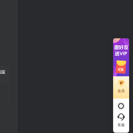
否应
会员
客服