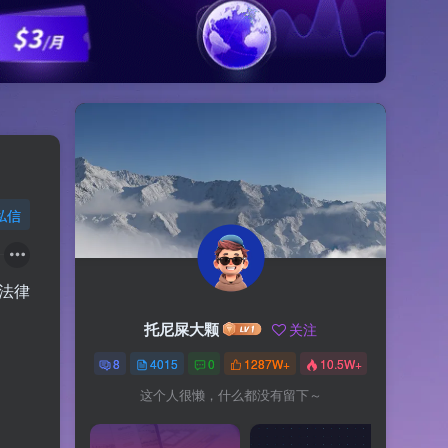
私信
法律
托尼屎大颗
关注
8
4015
0
1287W+
10.5W+
这个人很懒，什么都没有留下～