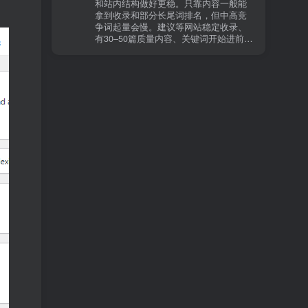
和站内结构做好更稳。只靠内容一般能
有页面高度相似、canonical 指向了别的
拿到收录和部分长尾词排名，但中高竞
URL、同一主题短时间发布太多相似文
争词起量会慢。建议等网站稳定收录、
章。 这种情况下，Google 已经抓取，但
有30–50篇质量内容、关键词开始进前
判断“当前不值得进入索引”。 3) 最有效
20/30后，再少量做外链，优先品牌词/裸
的人工干预方式（不折腾） 优先做这 3
链/引用型，别一上来追数量。👍
件事：加内链、从相关旧文章或栏目页
链接到该页面、增强首屏信息密度 前 2–
3 段直接回答用户问题，避免铺垫太多，
确认 canonical 为自指，避免被判定为重
复页，做完再去 GSC 请求重新编入索引
即可。 4) 什么“干预动作”反而容易适得
其反？ 不太推荐：频繁删除重发、连续
多次点“请求编入索引”、为了收录强行堆
关键词、随意改 URL 或标题 这些操作会
让 Google 重新评估页面稳定性，反而拖
慢收录。 5) 一个实用判断标准 如果一篇
文章：已被抓取、没有 noindex / robots
问题、有至少 1–2 条相关内链、内容明
显解决了一个独立问题，那它 是否被收
录，只是时间问题，不是插件问题。