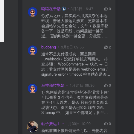
先处理主机/数据库性能。
嘻嘻在干活
3月3日 16:47
0
你好风之旅，其实真不用搞复杂的本地
环境，普通人按这几步来，更新基本不
会崩站👇 先备份全站，文件 + 数据库都
备一下，这是底线，出问题能一键回
退。 更的时候别一键全更，分批更，先
更不重要的插件，再更核心的。 更新完
立刻清缓存，去前台检查首页、文章
bugbang
3月2日 09:55
2
页、按钮、表单这些关键位置。 最好再
通常不是支付没成功，而是回调
装个支持版本回滚的插件，万一崩了，
（webhook）没把订单状态写回来。 排
一秒切回旧版。 总结来说：先备份、分
查步骤： WooCommerce → 状态 → 日
批更、更完查、留退路，稳得很✅😎希望
志：看支付网关是否有 webhook error /
能帮到你
signature error / timeout 检查站点是否被
WAF 拦截（Cloudflare、宝塔防火墙、安
全插件） 检查是否启用了“缓存结账页/接
乌拉那拉甄嬛
1月31日 09:36
0
口路径”（结账页和回调接口不应缓存）
1) 先判断这是“正常等待”还是“异常卡住”
看服务器错误日志是否有 500/致命错误
可以先看 3 个信号：页面发布时间是否
导致回调执行中断 解决方案： 放行 wp-
在 7–14 天以内、是否 只有少量页面 出
json、wc-api、支付网关回调 URL（按网
现该状态、页面是否已经出现在 XML
关文档配置） 关闭结账页的缓存与 JS
Sitemap 中。 如果三个都满足，多半属
合并压缩测试一次 若使用 Cloudflare：
于正常爬取与评估阶段，不需要立刻动
为回调 URL 设置 不挑战、不拦截 的规
手。 2) 什么情况下“等”是没用的？ 以下
帖子搬运工
1月30日 10:00
0
则
情况基本不会靠时间自动解决：页面几
新站前期不做外链完全可以，先把内容
乎没有内链（孤立页）、内容与站内已