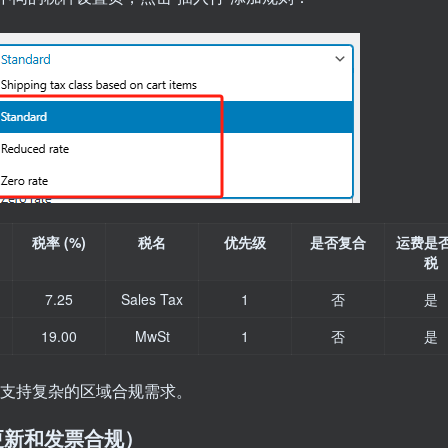
税率 (%)
税名
优先级
是否复合
运费是
税
7.25
Sales Tax
1
否
是
19.00
MwSt
1
否
是
，支持复杂的区域合规需求。
更新和发票合规）