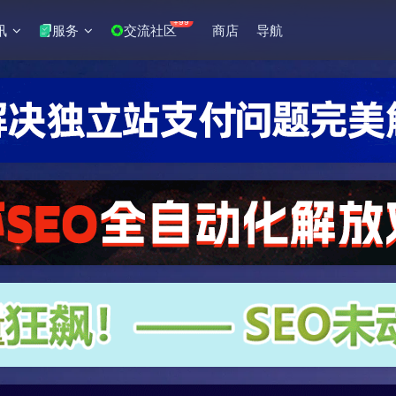
+99
讯
服务
交流社区
商店
导航