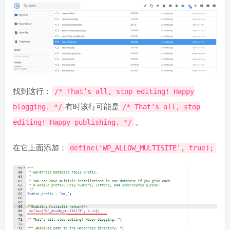
找到这行：
/* That’s all, stop editing! Happy
有时该行可能是
blogging. */
/* That’s all, stop
。
editing! Happy publishing. */
在它上面添加：
define('WP_ALLOW_MULTISITE', true);