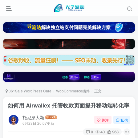
361Sale WordPress Care
WooCommerce插件
正文
如何用 Airwallex 托管收款页面提升移动端转化率
托尼屎大颗
关注
私信
6月23日 20:07更新
0
40
968