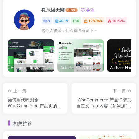
托尼屎大颗
关注
8
4015
0
1287W+
10.5W+
这个人很懒，什么都没有留下～
Energox – 电动汽车充电站 Elementor 模板套件
AutoRent – 汽车租赁服务 Elementor 模板套件
上一篇
下一篇
如何用代码删除
WooCommerce 产品详情页
WooCommerce 产品页的
自定义 Tab 内容（如添加“售
SKU 显示？完整实用指南
后服务”等）实用指南
相关推荐