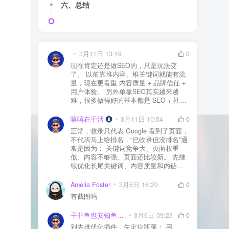
六、总结
3月11日 13:49
0
现在肯定还是做SEO的，只是玩法变
了。 以前靠堆内容、堆关键词就能有流
量，现在更看重 内容质量 + 品牌信任 +
用户体验。 另外单靠SEO其实越来越
难，很多做得好的基本都是 SEO + 社媒
+ 内容营销 + 私域转化 一起做。 SEO本
质还是一个长期获客渠道，但不能再当
嘻嘻在干活
3月11日 10:54
0
成唯一渠道了。
正常，收录只代表 Google 看到了页面，
不代表马上给排名，“已收录但没排名”通
常是因为： 关键词竞争大、页面权重
低、内容不够强、页面还比较新。 先继
续优化长尾关键词、内容质量和内链，
通常需要一点时间，排名会慢慢出来
Amelia Foster
3月6日 16:20
0
有截图吗
子非鱼也安知鱼之乐
3月6日 09:23
0
别先堆优化插件，先定位瓶颈： 用