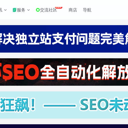
+99
讯
服务
交流社区
商店
导航