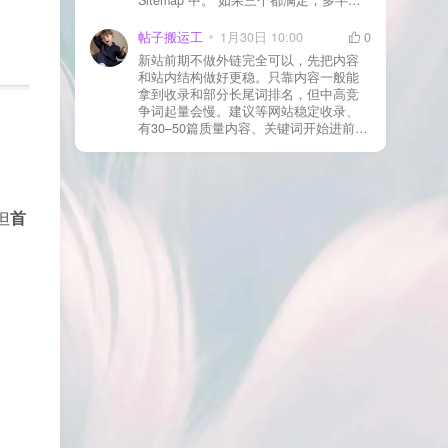
合并压缩测试一次 若使用 Cloudflare：
于正常爬取与评估阶段，不需要立刻动
为回调 URL 设置 不挑战、不拦截 的规
手。 2) 什么情况下“等”是没用的？ 以下
帖子搬运工
1月30日 10:00
0
则
情况基本不会靠时间自动解决：页面几
新站前期不做外链完全可以，先把内容
乎没有内链（孤立页）、内容与站内已
和站内结构做好更稳。只靠内容一般能
有页面高度相似、canonical 指向了别的
拿到收录和部分长尾词排名，但中高竞
URL、同一主题短时间发布太多相似文
争词起量会慢。建议等网站稳定收录、
章。 这种情况下，Google 已经抓取，但
有30–50篇质量内容、关键词开始进前
判断“当前不值得进入索引”。 3) 最有效
20/30后，再少量做外链，优先品牌词/裸
的人工干预方式（不折腾） 优先做这 3
链/引用型，别一上来追数量。👍
件事：加内链、从相关旧文章或栏目页
链接到该页面、增强首屏信息密度 前 2–
3 段直接回答用户问题，避免铺垫太多，
但
首
确认 canonical 为自指，避免被判定为重
复页，做完再去 GSC 请求重新编入索引
即可。 4) 什么“干预动作”反而容易适得
其反？ 不太推荐：频繁删除重发、连续
多次点“请求编入索引”、为了收录强行堆
关键词、随意改 URL 或标题 这些操作会
让 Google 重新评估页面稳定性，反而拖
慢收录。 5) 一个实用判断标准 如果一篇
文章：已被抓取、没有 noindex / robots
问题、有至少 1–2 条相关内链、内容明
显解决了一个独立问题，那它 是否被收
录，只是时间问题，不是插件问题。