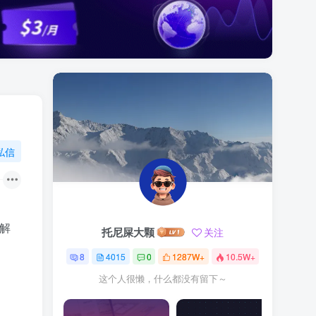
私信
细解
托尼屎大颗
关注
8
4015
0
1287W+
10.5W+
这个人很懒，什么都没有留下～