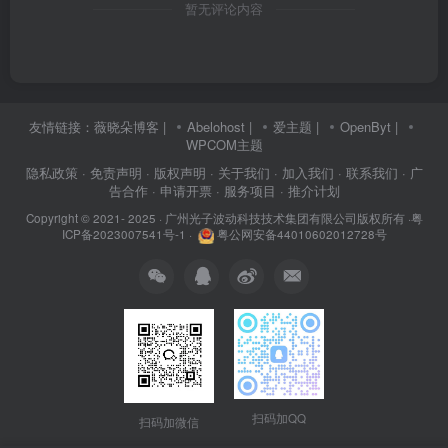
暂无评论内容
友情链接：
薇晓朵博客
|
Abelohost
|
爱主题
|
OpenByt
|
WPCOM主题
隐私政策
· 免责声明
· 版权声明
· 关于我们
· 加入我们
· 联系我们
· 广
告合作
· 申请开票
· 服务项目
· 推介计划
Copyright © 2021- 2025 ·
广州光子波动科技技术集团有限公司版权所有
·
粤
ICP备2023007541号-1
·
粤公网安备44010602012728号
扫码加QQ
扫码加微信