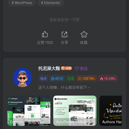
# WordPress
# Elementor
喜欢就支持一下吧
点赞
1523
分享
收藏
托尼屎大颗
关注
8
4015
0
1287W+
10.4W+
这个人很懒，什么都没有留下～
Energox – 电动汽车充电站 Elementor 模板套件
AutoRent – 汽车租赁服务 Elementor 模板套件