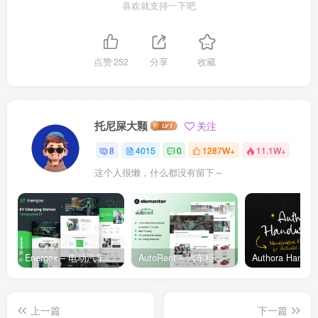
喜欢就支持一下吧
点赞
252
分享
收藏
托尼屎大颗
关注
8
4015
0
1287W+
11.1W+
这个人很懒，什么都没有留下～
Energox – 电动汽车充电站 Elementor 模板套件
AutoRent – 汽车租赁服务 Elementor 模板套件
上一篇
下一篇