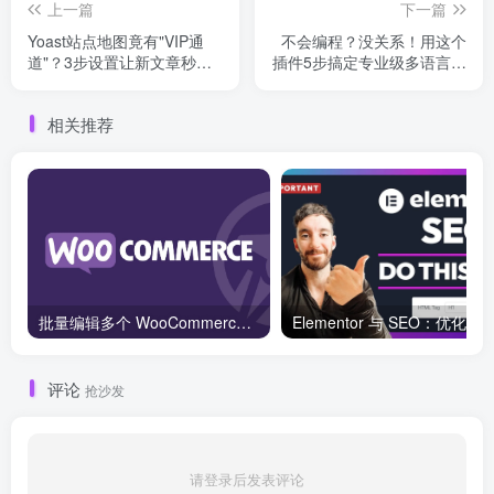
上一篇
下一篇
Yoast站点地图竟有"VIP通
不会编程？没关系！用这个
道"？3步设置让新文章秒收
插件5步搞定专业级多语言网
录！
站
相关推荐
批量编辑多个 WooCommerce 产品变体价格的 2 个方法？
评论
抢沙发
请登录后发表评论