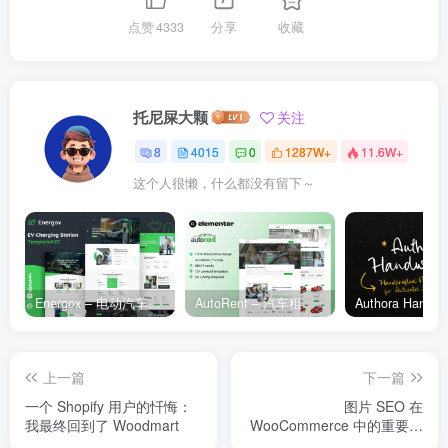
点赞
4333
分享
收藏
托尼屎大颗
关注
8
4015
0
1287W+
11.6W+
这个人很懒，什么都没有留下～
Energox – 电动汽车充电站 Elementor 模板套件
AutoRent – 汽车租赁服务 Elementor 模板套件
上一篇
下一篇
一个 Shopify 用户的忏悔：
图片 SEO 在
我最终回到了 Woodmart
WooCommerce 中的重要性
与优化方法