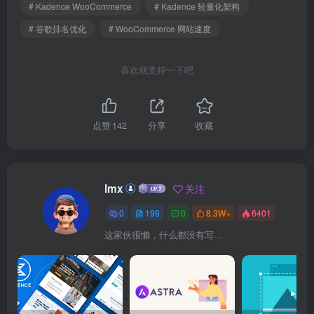
# Kadence WooCommerce
# Kadence 轻量化架构
# 谷歌排名优化
# WooCommerce 网站速度
喜欢就支持一下吧
点赞
142
分享
收藏
lmx
关注
0
199
0
8.3W+
6401
这家伙很懒，什么都没有写...