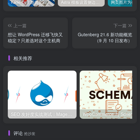
Kadence主题优化图像加载速度完全指南：让你的站点快到超乎想象！
Astra 模板设置侧边栏与全宽页面切换
上一篇
下一篇
想让 WordPress 迁移飞快又
Gutenberg 21.6 新功能概览
稳定？只差选对这个主机商
（9 月 10 日发布）
相关推荐
SEO 友好度实战测试：Magento、WordPress、Drupal 在核心 SEO 要素上的表现对比
WooCommerce 与 S
评论
抢沙发