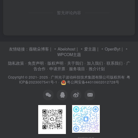
暂无评论内容
友情链接：
薇晓朵博客
|
Abelohost
|
爱主题
|
OpenByt
|
WPCOM主题
隐私政策
· 免责声明
· 版权声明
· 关于我们
· 加入我们
· 联系我们
· 广
告合作
· 申请开票
· 服务项目
· 推介计划
Copyright © 2021- 2025 ·
广州光子波动科技技术集团有限公司版权所有
·
粤
ICP备2023007541号-1
·
粤公网安备44010602012728号