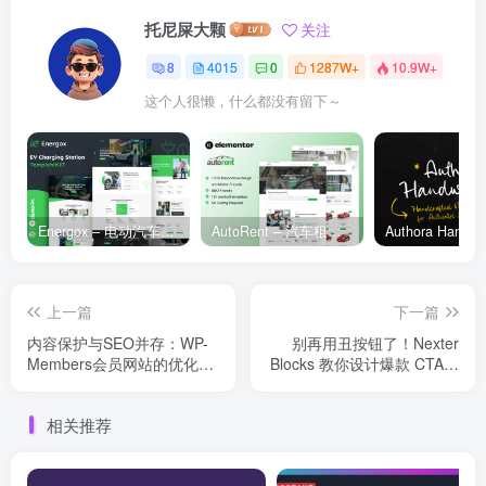
托尼屎大颗
关注
8
4015
0
1287W+
10.9W+
这个人很懒，什么都没有留下～
Energox – 电动汽车充电站 Elementor 模板套件
AutoRent – 汽车租赁服务 Elementor 模板套件
上一篇
下一篇
内容保护与SEO并存：WP-
别再用丑按钮了！Nexter
Members会员网站的优化技
Blocks 教你设计爆款 CTA，
巧
让转化率翻倍
相关推荐