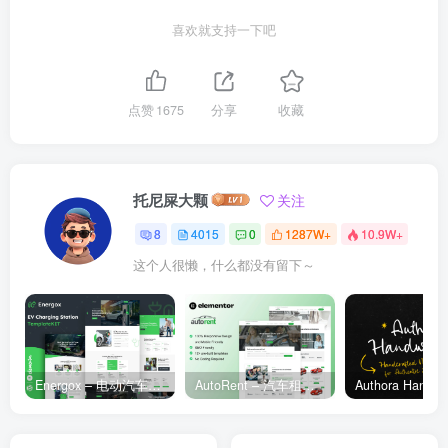
喜欢就支持一下吧
点赞
1675
分享
收藏
托尼屎大颗
关注
8
4015
0
1287W+
10.9W+
这个人很懒，什么都没有留下～
Energox – 电动汽车充电站 Elementor 模板套件
AutoRent – 汽车租赁服务 Elementor 模板套件