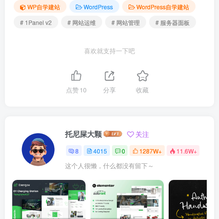
WP自学建站
WordPress
WordPress自学建站
# 1Panel v2
# 网站运维
# 网站管理
# 服务器面板
喜欢就支持一下吧
点赞
10
分享
收藏
托尼屎大颗
关注
8
4015
0
1287W+
11.6W+
这个人很懒，什么都没有留下～