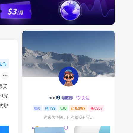
私信
最受
也完
lmx
关注
的那
0
199
0
8.3W+
6367
这家伙很懒，什么都没有写...