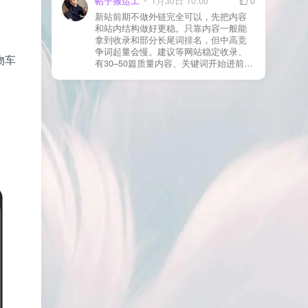
帖子搬运工
1月30日 10:00
0
则
情况基本不会靠时间自动解决：页面几
新站前期不做外链完全可以，先把内容
乎没有内链（孤立页）、内容与站内已
和站内结构做好更稳。只靠内容一般能
有页面高度相似、canonical 指向了别的
拿到收录和部分长尾词排名，但中高竞
URL、同一主题短时间发布太多相似文
争词起量会慢。建议等网站稳定收录、
章。 这种情况下，Google 已经抓取，但
物车
有30–50篇质量内容、关键词开始进前
判断“当前不值得进入索引”。 3) 最有效
20/30后，再少量做外链，优先品牌词/裸
的人工干预方式（不折腾） 优先做这 3
链/引用型，别一上来追数量。👍
件事：加内链、从相关旧文章或栏目页
链接到该页面、增强首屏信息密度 前 2–
3 段直接回答用户问题，避免铺垫太多，
确认 canonical 为自指，避免被判定为重
复页，做完再去 GSC 请求重新编入索引
即可。 4) 什么“干预动作”反而容易适得
其反？ 不太推荐：频繁删除重发、连续
多次点“请求编入索引”、为了收录强行堆
关键词、随意改 URL 或标题 这些操作会
让 Google 重新评估页面稳定性，反而拖
慢收录。 5) 一个实用判断标准 如果一篇
文章：已被抓取、没有 noindex / robots
问题、有至少 1–2 条相关内链、内容明
显解决了一个独立问题，那它 是否被收
录，只是时间问题，不是插件问题。