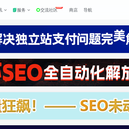
+99
讯
服务
交流社区
商店
导航