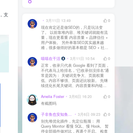
块，支
3月11日 13:49
0
现在肯定还是做SEO的，只是玩法变
了。 以前靠堆内容、堆关键词就能有流
量，现在更看重 内容质量 + 品牌信任 +
用户体验。 另外单靠SEO其实越来越
难，很多做得好的基本都是 SEO + 社媒
+ 内容营销 + 私域转化 一起做。 SEO本
质还是一个长期获客渠道，但不能再当
嘻嘻在干活
3月11日 10:54
0
成唯一渠道了。
正常，收录只代表 Google 看到了页面，
不代表马上给排名，“已收录但没排名”通
常是因为： 关键词竞争大、页面权重
低、内容不够强、页面还比较新。 先继
续优化长尾关键词、内容质量和内链，
通常需要一点时间，排名会慢慢出来
Amelia Foster
3月6日 16:20
0
有截图吗
子非鱼也安知鱼之乐
3月6日 09:23
0
别先堆优化插件，先定位瓶颈： 用
Query Monitor 看慢 SQL、慢 Hook。 暂
停全部插件做对比，再逐个开启。 检查