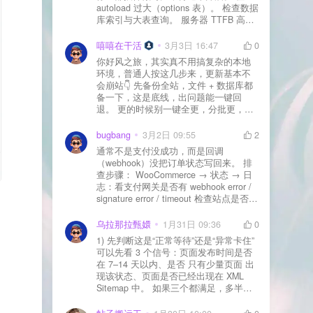
autoload 过大（options 表）。 检查数据
库索引与大表查询。 服务器 TTFB 高就
先处理主机/数据库性能。
嘻嘻在干活
3月3日 16:47
0
你好风之旅，其实真不用搞复杂的本地
环境，普通人按这几步来，更新基本不
会崩站👇 先备份全站，文件 + 数据库都
备一下，这是底线，出问题能一键回
退。 更的时候别一键全更，分批更，先
更不重要的插件，再更核心的。 更新完
立刻清缓存，去前台检查首页、文章
bugbang
3月2日 09:55
2
页、按钮、表单这些关键位置。 最好再
通常不是支付没成功，而是回调
装个支持版本回滚的插件，万一崩了，
（webhook）没把订单状态写回来。 排
一秒切回旧版。 总结来说：先备份、分
查步骤： WooCommerce → 状态 → 日
批更、更完查、留退路，稳得很✅😎希望
志：看支付网关是否有 webhook error /
能帮到你
signature error / timeout 检查站点是否被
WAF 拦截（Cloudflare、宝塔防火墙、安
全插件） 检查是否启用了“缓存结账页/接
乌拉那拉甄嬛
1月31日 09:36
0
口路径”（结账页和回调接口不应缓存）
1) 先判断这是“正常等待”还是“异常卡住”
看服务器错误日志是否有 500/致命错误
可以先看 3 个信号：页面发布时间是否
导致回调执行中断 解决方案： 放行 wp-
在 7–14 天以内、是否 只有少量页面 出
json、wc-api、支付网关回调 URL（按网
现该状态、页面是否已经出现在 XML
关文档配置） 关闭结账页的缓存与 JS
Sitemap 中。 如果三个都满足，多半属
合并压缩测试一次 若使用 Cloudflare：
于正常爬取与评估阶段，不需要立刻动
为回调 URL 设置 不挑战、不拦截 的规
手。 2) 什么情况下“等”是没用的？ 以下