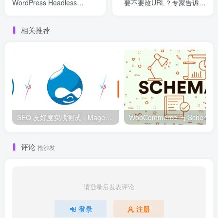
WordPress Headless
要不要改URL？专家告诉你
Theme 的真正价值
答案
相关推荐
SEO 友好度实战测试：Magento、WordPress、Drupal 在核心 SEO 要素上的表现对比
WooCommerce 与 S
评论
抢沙发
请登录后发表评论
登录
注册