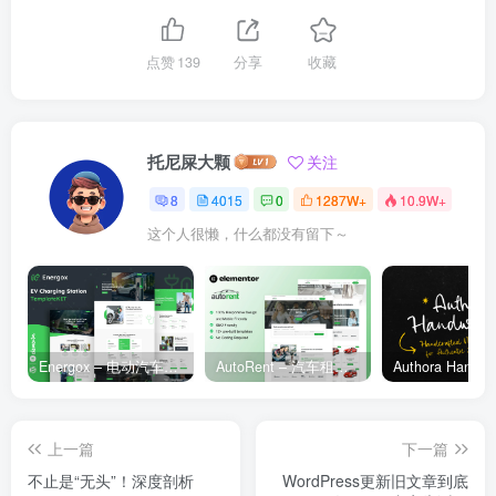
点赞
139
分享
收藏
托尼屎大颗
关注
8
4015
0
1287W+
10.9W+
这个人很懒，什么都没有留下～
Energox – 电动汽车充电站 Elementor 模板套件
AutoRent – 汽车租赁服务 Elementor 模板套件
上一篇
下一篇
不止是“无头”！深度剖析
WordPress更新旧文章到底