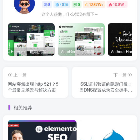
8
4015
0
1287W+
10.8W+
这个人很懒，什么都没有留下～
Energox – 电动汽车充电站 Elementor 模板套件
AutoRent – 汽车租赁服务 Elementor 模板套件
上一篇
下一篇
网站突然出现 http 521？5
SSL证书验证的隐形门槛：
个最常见场景与解决方案
当DNS配置成为安全握手的
关键障碍
相关推荐