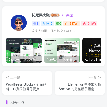
托尼屎大颗
关注
8
4015
0
1287W+
10.8W+
这个人很懒，什么都没有留下～
Energox – 电动汽车充电站 Elementor 模板套件
AutoRent – 汽车租赁服务 Elementor 模板套件
上一篇
下一篇
WordPress Blocksy 全面解
Elementor 中添加模板
析：它真的值得你更换主题
Archive 的完整新手指南：从
吗？
零开始创建你的归档页面
相关推荐