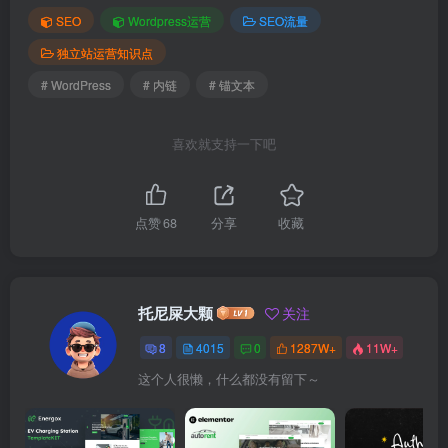
SEO
Wordpress运营
SEO流量
独立站运营知识点
# WordPress
# 内链
# 锚文本
喜欢就支持一下吧
点赞
68
分享
收藏
托尼屎大颗
关注
8
4015
0
1287W+
11W+
这个人很懒，什么都没有留下～