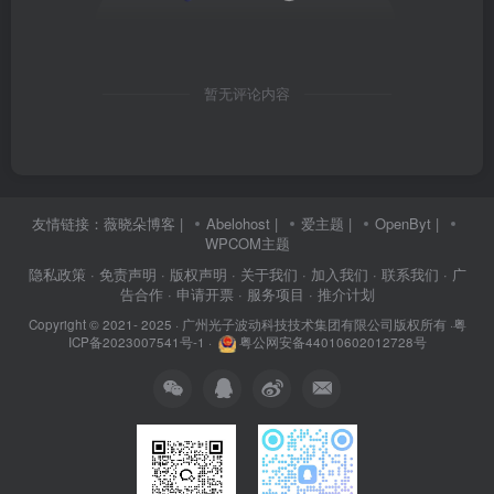
暂无评论内容
友情链接：
薇晓朵博客
|
Abelohost
|
爱主题
|
OpenByt
|
WPCOM主题
隐私政策
· 免责声明
· 版权声明
· 关于我们
· 加入我们
· 联系我们
· 广
告合作
· 申请开票
· 服务项目
· 推介计划
Copyright © 2021- 2025 ·
广州光子波动科技技术集团有限公司版权所有
·
粤
ICP备2023007541号-1
·
粤公网安备44010602012728号