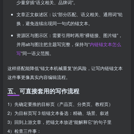
少量穿插“语义相关、品牌词”。
文章正文叙述区：以“部分匹配、语义相关、通用词”轮
换，避免连续出现同一句式的锚文本。
资源区与图示区：需要引用时再用“裸链接、图片锚”，
并用alt与图注把主题写完整，保持与“
内链锚文本怎么
写
”同一语义范围。
这样搭配能降低“锚文本机械重复”的风险，让写内链锚文本
这件事更像真实内容编辑流程。
五、可直接套用的写作流程
1）先确定要推的目标页（产品页、分类页、教程页）
2）为目标页写 3 组锚文本备选：精确、场景、叙述
3）回到上游文章，把锚文本放进“能解释它”的句子里
4）检查三件事：