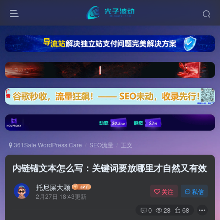
361Sale WordPress Care
SEO流量
正文
内链锚文本怎么写：关键词要放哪里才自然又有效
托尼屎大颗
关注
私信
2月27日 18:43更新
0
28
68