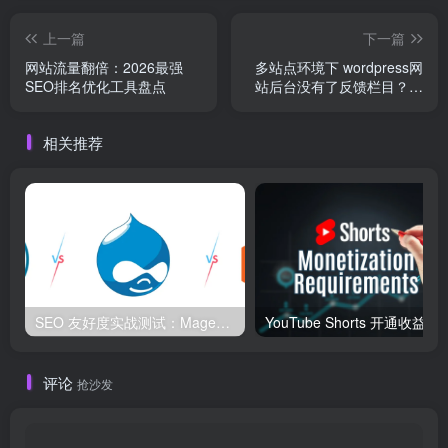
上一篇
下一篇
网站流量翻倍：2026最强
多站点环境下 wordpress网
SEO排名优化工具盘点
站后台没有了反馈栏目？子
站与主站权限差异解析
相关推荐
SEO 友好度实战测试：Magento、WordPress、Drupal 在核心 SEO 要素上的表现对比
YouTube Shorts 开通收益条
评论
抢沙发