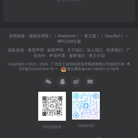
友情链接：
薇晓朵博客
|
Abelohost
|
爱主题
|
OpenByt
|
WPCOM主题
隐私政策
· 免责声明
· 版权声明
· 关于我们
· 加入我们
· 联系我们
· 广
告合作
· 申请开票
· 服务项目
· 推介计划
Copyright © 2021- 2025 ·
广州光子波动科技技术集团有限公司版权所有
·
粤
ICP备2023007541号-1
·
粤公网安备44010602012728号
扫码加QQ
扫码加微信