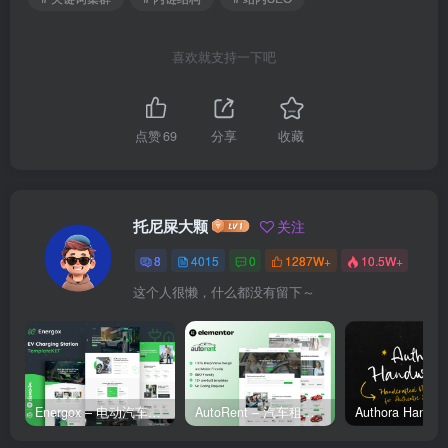
喜欢就支持一下吧
点赞
69
分享
收藏
托尼屎大颗
关注
8
4015
0
1287W+
10.5W+
这个人很懒，什么都没有留下～
Energox – 电动汽车充电站 Elementor 模板套件
AutoRent – 汽车租赁服务 Elementor 模板套件