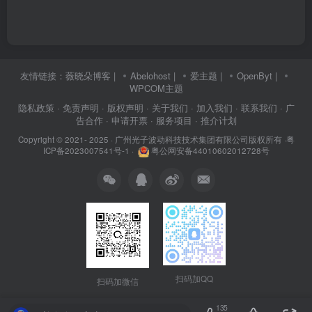
友情链接：
薇晓朵博客
|
Abelohost
|
爱主题
|
OpenByt
|
WPCOM主题
隐私政策
· 免责声明
· 版权声明
· 关于我们
· 加入我们
· 联系我们
· 广
告合作
· 申请开票
· 服务项目
· 推介计划
Copyright © 2021- 2025 ·
广州光子波动科技技术集团有限公司版权所有
·
粤
ICP备2023007541号-1
·
粤公网安备44010602012728号
扫码加QQ
扫码加微信
135