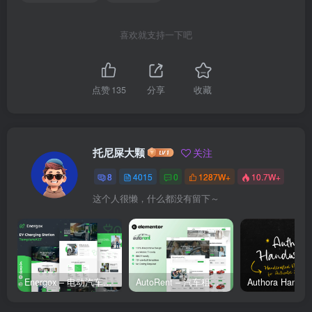
喜欢就支持一下吧
点赞
135
分享
收藏
托尼屎大颗
关注
8
4015
0
1287W+
10.7W+
这个人很懒，什么都没有留下～
Energox – 电动汽车充电站 Elementor 模板套件
AutoRent – 汽车租赁服务 Elementor 模板套件