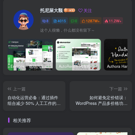
托尼屎大颗
关注
8
4015
0
1287W+
11.2W+
这个人很懒，什么都没有留下～
Energox – 电动汽车充电站 Elementor 模板套件
AutoRent – 汽车租赁服务 Elementor 模板套件
上一篇
下一篇
自动化运营必备：通过插件
如何避免定价错误：
组合减少 50% 人工工作的
WordPress 产品多价格功能
WooCommerce 实战教程
的设置技巧
相关推荐