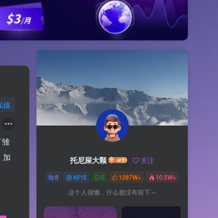
私信
了雏
。加
托尼屎大颗
关注
8
4015
0
1287W+
10.5W+
这个人很懒，什么都没有留下～