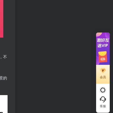
，不
会员
景的
客服