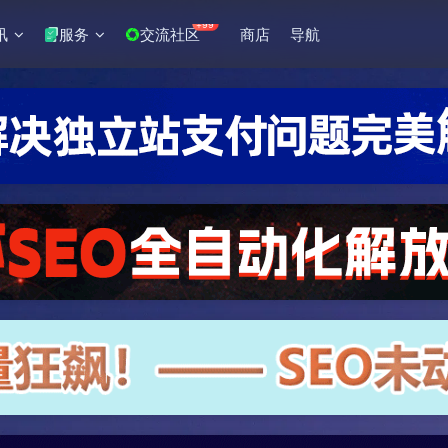
+99
讯
服务
交流社区
商店
导航