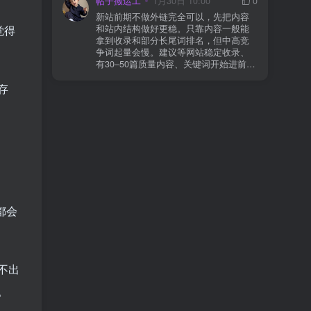
帖子搬运工
1月30日 10:00
0
则
情况基本不会靠时间自动解决：页面几
新站前期不做外链完全可以，先把内容
乎没有内链（孤立页）、内容与站内已
觉得
和站内结构做好更稳。只靠内容一般能
有页面高度相似、canonical 指向了别的
拿到收录和部分长尾词排名，但中高竞
URL、同一主题短时间发布太多相似文
争词起量会慢。建议等网站稳定收录、
章。 这种情况下，Google 已经抓取，但
有30–50篇质量内容、关键词开始进前
判断“当前不值得进入索引”。 3) 最有效
20/30后，再少量做外链，优先品牌词/裸
的人工干预方式（不折腾） 优先做这 3
存
链/引用型，别一上来追数量。👍
件事：加内链、从相关旧文章或栏目页
链接到该页面、增强首屏信息密度 前 2–
3 段直接回答用户问题，避免铺垫太多，
确认 canonical 为自指，避免被判定为重
复页，做完再去 GSC 请求重新编入索引
即可。 4) 什么“干预动作”反而容易适得
其反？ 不太推荐：频繁删除重发、连续
多次点“请求编入索引”、为了收录强行堆
关键词、随意改 URL 或标题 这些操作会
让 Google 重新评估页面稳定性，反而拖
都会
慢收录。 5) 一个实用判断标准 如果一篇
文章：已被抓取、没有 noindex / robots
问题、有至少 1–2 条相关内链、内容明
显解决了一个独立问题，那它 是否被收
录，只是时间问题，不是插件问题。
不出
。