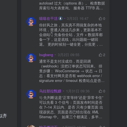
autoload 过大（options 表）。 检查数据
库索引与大表查询。 服务器 TTFB 高就
先处理主机/数据库性能。
嘻嘻在干活
3月3日 16:47
0
你好风之旅，其实真不用搞复杂的本地
环境，普通人按这几步来，更新基本不
会崩站👇 先备份全站，文件 + 数据库都
备一下，这是底线，出问题能一键回
退。 更的时候别一键全更，分批更，先
更不重要的插件，再更核心的。 更新完
立刻清缓存，去前台检查首页、文章
bugbang
3月2日 09:55
2
页、按钮、表单这些关键位置。 最好再
通常不是支付没成功，而是回调
装个支持版本回滚的插件，万一崩了，
（webhook）没把订单状态写回来。 排
一秒切回旧版。 总结来说：先备份、分
查步骤： WooCommerce → 状态 → 日
批更、更完查、留退路，稳得很✅😎希望
志：看支付网关是否有 webhook error /
能帮到你
signature error / timeout 检查站点是否被
WAF 拦截（Cloudflare、宝塔防火墙、安
全插件） 检查是否启用了“缓存结账页/接
乌拉那拉甄嬛
1月31日 09:36
0
口路径”（结账页和回调接口不应缓存）
1) 先判断这是“正常等待”还是“异常卡住”
看服务器错误日志是否有 500/致命错误
可以先看 3 个信号：页面发布时间是否
导致回调执行中断 解决方案： 放行 wp-
在 7–14 天以内、是否 只有少量页面 出
json、wc-api、支付网关回调 URL（按网
现该状态、页面是否已经出现在 XML
关文档配置） 关闭结账页的缓存与 JS
似齐
Sitemap 中。 如果三个都满足，多半属
合并压缩测试一次 若使用 Cloudflare：
于正常爬取与评估阶段，不需要立刻动
为回调 URL 设置 不挑战、不拦截 的规
手。 2) 什么情况下“等”是没用的？ 以下