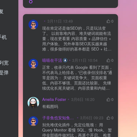
复
3月11日 13:49
0
现在肯定还是做SEO的，只是玩法变
了。 以前靠堆内容、堆关键词就能有流
手机
量，现在更看重 内容质量 + 品牌信任 +
用户体验。 另外单靠SEO其实越来越
难，很多做得好的基本都是 SEO + 社媒
+ 内容营销 + 私域转化 一起做。 SEO本
质还是一个长期获客渠道，但不能再当
嘻嘻在干活
3月11日 10:54
0
列宽
成唯一渠道了。
正常，收录只代表 Google 看到了页面，
是弹
不代表马上给排名，“已收录但没排名”通
常是因为： 关键词竞争大、页面权重
低、内容不够强、页面还比较新。 先继
续优化长尾关键词、内容质量和内链，
通常需要一点时间，排名会慢慢出来
Amelia Foster
3月6日 16:20
0
有截图吗
子非鱼也安知鱼之乐
3月6日 09:23
0
别先堆优化插件，先定位瓶颈： 用
Query Monitor 看慢 SQL、慢 Hook。 暂
停全部插件做对比，再逐个开启。 检查