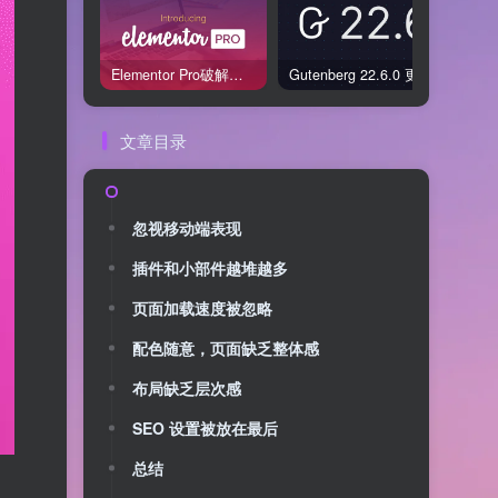
Elementor Pro破解版还能用吗？2026年常见风险与后果盘点
Gutenberg 22.6.0 更新解读：图标块转正、媒体处理增强，编辑器继续走向成熟
文章目录
忽视移动端表现
插件和小部件越堆越多
页面加载速度被忽略
配色随意，页面缺乏整体感
布局缺乏层次感
SEO 设置被放在最后
总结