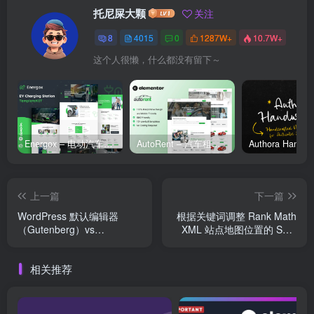
托尼屎大颗
关注
8
4015
0
1287W+
10.7W+
这个人很懒，什么都没有留下～
Energox – 电动汽车充电站 Elementor 模板套件
AutoRent – 汽车租赁服务 Elementor 模板套件
上一篇
下一篇
WordPress 默认编辑器
根据关键词调整 Rank Math
（Gutenberg）vs
XML 站点地图位置的 SEO
Elementor：到底哪个好用？
意义
相关推荐