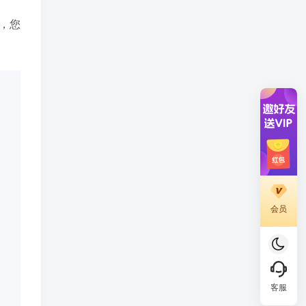
时，您
会员
客服