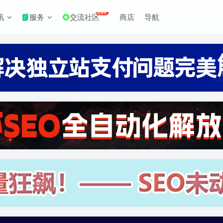
+99
讯
服务
交流社区
商店
导航