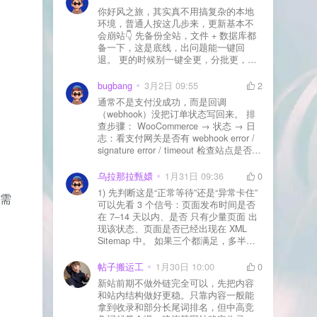
你好风之旅，其实真不用搞复杂的本地
环境，普通人按这几步来，更新基本不
会崩站👇 先备份全站，文件 + 数据库都
备一下，这是底线，出问题能一键回
退。 更的时候别一键全更，分批更，先
更不重要的插件，再更核心的。 更新完
立刻清缓存，去前台检查首页、文章
bugbang
3月2日 09:55
2
页、按钮、表单这些关键位置。 最好再
通常不是支付没成功，而是回调
装个支持版本回滚的插件，万一崩了，
（webhook）没把订单状态写回来。 排
一秒切回旧版。 总结来说：先备份、分
查步骤： WooCommerce → 状态 → 日
批更、更完查、留退路，稳得很✅😎希望
志：看支付网关是否有 webhook error /
能帮到你
signature error / timeout 检查站点是否被
WAF 拦截（Cloudflare、宝塔防火墙、安
全插件） 检查是否启用了“缓存结账页/接
乌拉那拉甄嬛
1月31日 09:36
0
口路径”（结账页和回调接口不应缓存）
1) 先判断这是“正常等待”还是“异常卡住”
需
看服务器错误日志是否有 500/致命错误
可以先看 3 个信号：页面发布时间是否
导致回调执行中断 解决方案： 放行 wp-
在 7–14 天以内、是否 只有少量页面 出
json、wc-api、支付网关回调 URL（按网
现该状态、页面是否已经出现在 XML
关文档配置） 关闭结账页的缓存与 JS
Sitemap 中。 如果三个都满足，多半属
合并压缩测试一次 若使用 Cloudflare：
于正常爬取与评估阶段，不需要立刻动
为回调 URL 设置 不挑战、不拦截 的规
手。 2) 什么情况下“等”是没用的？ 以下
帖子搬运工
1月30日 10:00
0
则
情况基本不会靠时间自动解决：页面几
新站前期不做外链完全可以，先把内容
乎没有内链（孤立页）、内容与站内已
和站内结构做好更稳。只靠内容一般能
有页面高度相似、canonical 指向了别的
拿到收录和部分长尾词排名，但中高竞
URL、同一主题短时间发布太多相似文