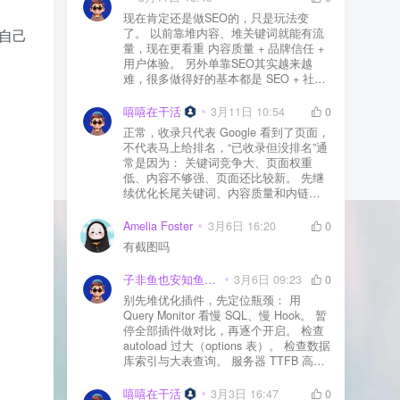
现在肯定还是做SEO的，只是玩法变
您自己
了。 以前靠堆内容、堆关键词就能有流
量，现在更看重 内容质量 + 品牌信任 +
用户体验。 另外单靠SEO其实越来越
难，很多做得好的基本都是 SEO + 社媒
+ 内容营销 + 私域转化 一起做。 SEO本
质还是一个长期获客渠道，但不能再当
嘻嘻在干活
3月11日 10:54
0
成唯一渠道了。
正常，收录只代表 Google 看到了页面，
不代表马上给排名，“已收录但没排名”通
常是因为： 关键词竞争大、页面权重
低、内容不够强、页面还比较新。 先继
续优化长尾关键词、内容质量和内链，
通常需要一点时间，排名会慢慢出来
Amelia Foster
3月6日 16:20
0
有截图吗
子非鱼也安知鱼之乐
3月6日 09:23
0
别先堆优化插件，先定位瓶颈： 用
Query Monitor 看慢 SQL、慢 Hook。 暂
停全部插件做对比，再逐个开启。 检查
autoload 过大（options 表）。 检查数据
库索引与大表查询。 服务器 TTFB 高就
先处理主机/数据库性能。
嘻嘻在干活
3月3日 16:47
0