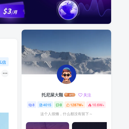
私信
托尼屎大颗
关注
8
4015
0
1287W+
10.6W+
这个人很懒，什么都没有留下～