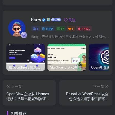
Harry
关注
1
1022
17
1
7.6W+
Harry，光子波动网内容与技术维护负责人，长期关注 WordPress、Elementor、WooCommerce、网站报错修复、性能优化、SEO 内容排期与结构化数据优化。擅长把复杂的网站故障拆成可执行的排查步骤，并持续维护 361sale.com 的 WordPress 实战教程知识库。
换 WordPress 主题前先看这份清单：Kadence、Blocksy Pro 与 WoodMart 的实操配置教程
SiteGround 退款教程：如何获取30天无理由退款服务
上一篇
下一篇
OpenClaw 怎么从 Hermes
Drupal vs WordPress 安全
迁移？从导出配置到验证上
怎么选？顺手排查循环跳
线的完整教程
转、主机退款和轻量功能风
险
相关推荐