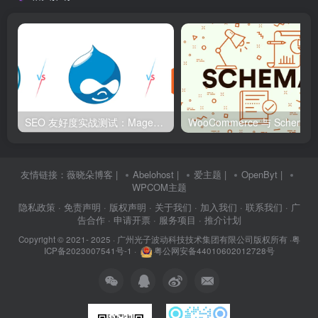
SEO 友好度实战测试：Magento、WordPress、Drupal 在核心 SEO 要素上的表现对比
WooCommerce 与 S
友情链接：
薇晓朵博客
|
Abelohost
|
爱主题
|
OpenByt
|
WPCOM主题
隐私政策
· 免责声明
· 版权声明
· 关于我们
· 加入我们
· 联系我们
· 广
告合作
· 申请开票
· 服务项目
· 推介计划
Copyright © 2021- 2025 ·
广州光子波动科技技术集团有限公司版权所有
·
粤
ICP备2023007541号-1
·
粤公网安备44010602012728号