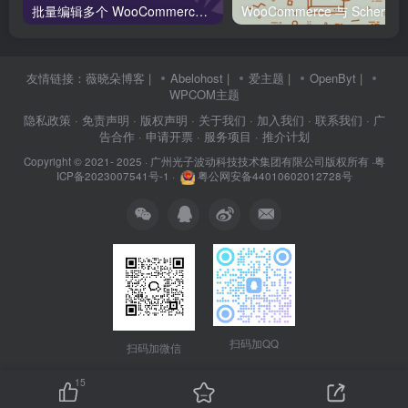
批量编辑多个 WooCommerce 产品变体价格的 2 个方法？
WooCommerce 与 S
友情链接：
薇晓朵博客
|
Abelohost
|
爱主题
|
OpenByt
|
WPCOM主题
隐私政策
· 免责声明
· 版权声明
· 关于我们
· 加入我们
· 联系我们
· 广
告合作
· 申请开票
· 服务项目
· 推介计划
Copyright © 2021- 2025 ·
广州光子波动科技技术集团有限公司版权所有
·
粤
ICP备2023007541号-1
·
粤公网安备44010602012728号
扫码加QQ
扫码加微信
15