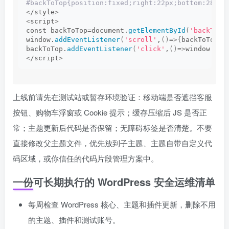
#backToTop{position:fixed;right:22px;bottom:28px;
<
/style
>
<
script
>
const backToTop=document.
getElementById
(
'backToTo
window.
addEventListener
(
'scroll'
,
()
=
>{
backToTop.
s
backToTop.
addEventListener
(
'click'
,
()
=
>
window.
scr
<
/script
>
上线前请先在测试站或暂存环境验证：移动端是否遮挡客服
按钮、购物车浮窗或 Cookie 提示；缓存压缩后 JS 是否正
常；主题更新后代码是否保留；无障碍标签是否清楚。不要
直接修改父主题文件，优先放到子主题、主题自带自定义代
码区域，或你信任的代码片段管理方案中。
一份可长期执行的 WordPress 安全运维清单
每周检查 WordPress 核心、主题和插件更新，删除不用
的主题、插件和测试账号。