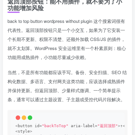
返回顶部按钮：能不用插件，就不要为了小
功能增加风险
back to top button wordpress without plugin 这个搜索词很有
代表性。返回顶部按钮只是一个小交互，如果为了它安装一
个长期不更新、权限不清楚、还额外加载 CSS/JS 的插件，
就不太划算。WordPress 安全运维里有一个朴素原则：核心
功能用成熟插件，小功能尽量减少依赖。
当然，不是所有功能都应该手写。备份、安全扫描、SEO 结
构化数据、多语言、支付网关这类功能，应该选择成熟插件
并保持更新。但返回顶部、少量样式微调、一个简单提示
条，通常可以通过主题设置、子主题或受控代码片段解决。
<
button id=
"backToTop"
 aria-label=
"返回顶部"
>
↑
<
/but
<
style
>