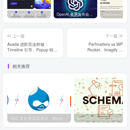
换 WordPress 主题前先看这份清单：Kadence、Blocksy Pro 与 WoodMart 的实操配置教程
OpenAI 春季发布会：全新 GPT-4o 多模态模型发布，实时互动及免费用户升级全面开启
上一篇
下一篇
Avada 进阶页这样做：
Perfmatters vs WP
Timeline 引导、Popup 转化
Rocket、Imagify vs
与断点避坑清单
Smush：2026 年别把优化
插件装成“减速器”
相关推荐
SEO 友好度实战测试：Magento、WordPress、Drupal 在核心 SEO 要素上的表现对比
WooCommerce 与 S