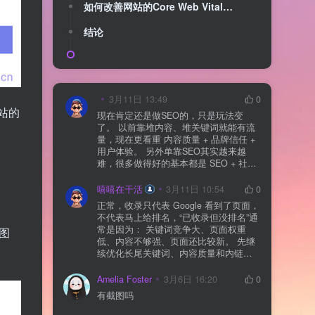
如何改善网站的Core Web Vitals分数
结论
3月11日 13:49
0
站的
现在肯定还是做SEO的，只是玩法变
了。 以前靠堆内容、堆关键词就能有流
量，现在更看重 内容质量 + 品牌信任 +
用户体验。 另外单靠SEO其实越来越
难，很多做得好的基本都是 SEO + 社媒
+ 内容营销 + 私域转化 一起做。 SEO本
质还是一个长期获客渠道，但不能再当
嘻嘻在干活
3月11日 10:54
0
成唯一渠道了。
正常，收录只代表 Google 看到了页面，
不代表马上给排名，“已收录但没排名”通
常是因为： 关键词竞争大、页面权重
图
低、内容不够强、页面还比较新。 先继
续优化长尾关键词、内容质量和内链，
通常需要一点时间，排名会慢慢出来
Amelia Foster
3月6日 16:20
0
有截图吗