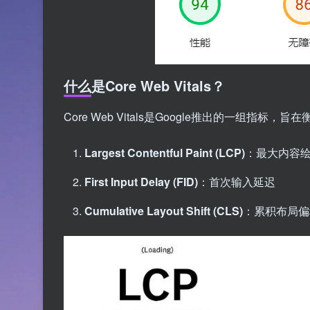
什么是Core Web Vitals？
Core Web Vitals是Google推出的一组
Largest Contentful Paint (LCP)
：最大内容
First Input Delay (FID)
：首次输入延迟
Cumulative Layout Shift (CLS)
：累积布局偏