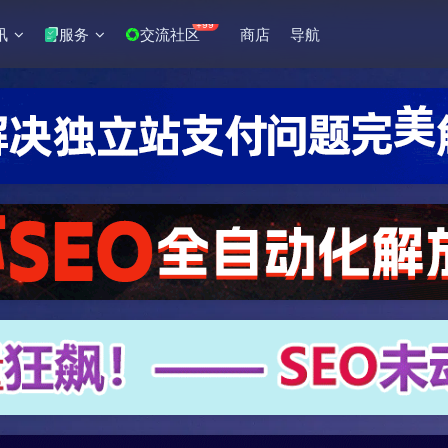
+99
讯
服务
交流社区
商店
导航