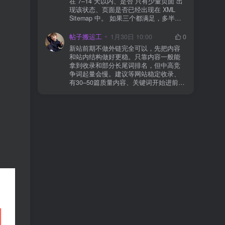
在 7–14 天以内、是否 只有少量页面 出
json、wc-api、支付网关回调 URL（按网
现该状态、页面是否已经出现在 XML
关文档配置） 关闭结账页的缓存与 JS
Sitemap 中。 如果三个都满足，多半属
合并压缩测试一次 若使用 Cloudflare：
于正常爬取与评估阶段，不需要立刻动
为回调 URL 设置 不挑战、不拦截 的规
手。 2) 什么情况下“等”是没用的？ 以下
帖子搬运工
1月30日 10:00
0
则
情况基本不会靠时间自动解决：页面几
新站前期不做外链完全可以，先把内容
乎没有内链（孤立页）、内容与站内已
和站内结构做好更稳。只靠内容一般能
有页面高度相似、canonical 指向了别的
拿到收录和部分长尾词排名，但中高竞
URL、同一主题短时间发布太多相似文
争词起量会慢。建议等网站稳定收录、
章。 这种情况下，Google 已经抓取，但
有30–50篇质量内容、关键词开始进前
判断“当前不值得进入索引”。 3) 最有效
20/30后，再少量做外链，优先品牌词/裸
的人工干预方式（不折腾） 优先做这 3
链/引用型，别一上来追数量。👍
件事：加内链、从相关旧文章或栏目页
链接到该页面、增强首屏信息密度 前 2–
3 段直接回答用户问题，避免铺垫太多，
确认 canonical 为自指，避免被判定为重
复页，做完再去 GSC 请求重新编入索引
即可。 4) 什么“干预动作”反而容易适得
其反？ 不太推荐：频繁删除重发、连续
多次点“请求编入索引”、为了收录强行堆
关键词、随意改 URL 或标题 这些操作会
让 Google 重新评估页面稳定性，反而拖
慢收录。 5) 一个实用判断标准 如果一篇
文章：已被抓取、没有 noindex / robots
问题、有至少 1–2 条相关内链、内容明
显解决了一个独立问题，那它 是否被收
录，只是时间问题，不是插件问题。