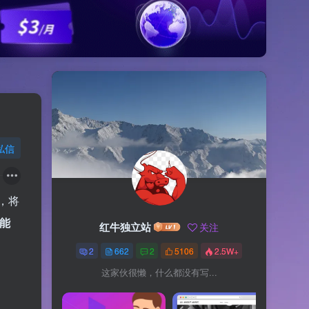
私信
，将
能
红牛独立站
关注
2
662
2
5106
2.5W+
这家伙很懒，什么都没有写...