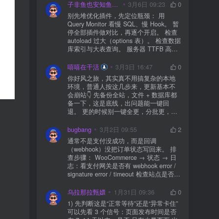
子非鱼也安知鱼之乐
3月6日 09:23
0
别先堆优化插件，先定位瓶颈： 用
Query Monitor 看慢 SQL、慢 Hook。 暂
停全部插件做对比，再逐个开启。 检查
autoload 过大（options 表）。 检查数据
库索引与大表查询。 服务器 TTFB 高就
先处理主机/数据库性能。
嘻嘻在干活
3月3日 16:47
0
你好风之旅，其实真不用搞复杂的本地
环境，普通人按这几步来，更新基本不
会崩站👇 先备份全站，文件 + 数据库都
备一下，这是底线，出问题能一键回
退。 更的时候别一键全更，分批更，先
更不重要的插件，再更核心的。 更新完
立刻清缓存，去前台检查首页、文章
bugbang
3月2日 09:55
2
页、按钮、表单这些关键位置。 最好再
通常不是支付没成功，而是回调
装个支持版本回滚的插件，万一崩了，
（webhook）没把订单状态写回来。 排
一秒切回旧版。 总结来说：先备份、分
查步骤： WooCommerce → 状态 → 日
批更、更完查、留退路，稳得很✅😎希望
志：看支付网关是否有 webhook error /
能帮到你
signature error / timeout 检查站点是否被
WAF 拦截（Cloudflare、宝塔防火墙、安
全插件） 检查是否启用了“缓存结账页/接
乌拉那拉甄嬛
1月31日 09:36
0
口路径”（结账页和回调接口不应缓存）
1) 先判断这是“正常等待”还是“异常卡住”
看服务器错误日志是否有 500/致命错误
可以先看 3 个信号：页面发布时间是否
导致回调执行中断 解决方案： 放行 wp-