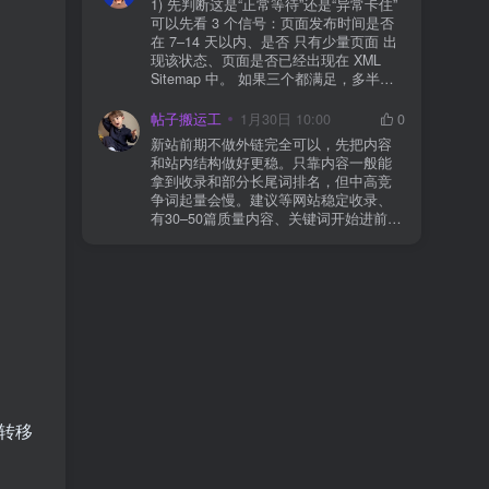
1) 先判断这是“正常等待”还是“异常卡住”
看服务器错误日志是否有 500/致命错误
可以先看 3 个信号：页面发布时间是否
导致回调执行中断 解决方案： 放行 wp-
在 7–14 天以内、是否 只有少量页面 出
json、wc-api、支付网关回调 URL（按网
现该状态、页面是否已经出现在 XML
关文档配置） 关闭结账页的缓存与 JS
Sitemap 中。 如果三个都满足，多半属
合并压缩测试一次 若使用 Cloudflare：
于正常爬取与评估阶段，不需要立刻动
为回调 URL 设置 不挑战、不拦截 的规
手。 2) 什么情况下“等”是没用的？ 以下
帖子搬运工
1月30日 10:00
0
则
情况基本不会靠时间自动解决：页面几
新站前期不做外链完全可以，先把内容
乎没有内链（孤立页）、内容与站内已
和站内结构做好更稳。只靠内容一般能
有页面高度相似、canonical 指向了别的
拿到收录和部分长尾词排名，但中高竞
URL、同一主题短时间发布太多相似文
争词起量会慢。建议等网站稳定收录、
章。 这种情况下，Google 已经抓取，但
有30–50篇质量内容、关键词开始进前
判断“当前不值得进入索引”。 3) 最有效
20/30后，再少量做外链，优先品牌词/裸
的人工干预方式（不折腾） 优先做这 3
链/引用型，别一上来追数量。👍
件事：加内链、从相关旧文章或栏目页
链接到该页面、增强首屏信息密度 前 2–
3 段直接回答用户问题，避免铺垫太多，
确认 canonical 为自指，避免被判定为重
复页，做完再去 GSC 请求重新编入索引
即可。 4) 什么“干预动作”反而容易适得
其反？ 不太推荐：频繁删除重发、连续
多次点“请求编入索引”、为了收录强行堆
关键词、随意改 URL 或标题 这些操作会
转移
让 Google 重新评估页面稳定性，反而拖
慢收录。 5) 一个实用判断标准 如果一篇
文章：已被抓取、没有 noindex / robots
问题、有至少 1–2 条相关内链、内容明