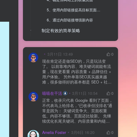
5、使用内部链接提高目标页面的排名
6、通过内部链接增强新内容
制定有效的简单策略
要避免的内部链接技术
WordPress 中的内部链接：如何操作
3月11日 13:49
0
现在肯定还是做SEO的，只是玩法变
1、访问帖子
了。 以前靠堆内容、堆关键词就能有流
量，现在更看重 内容质量 + 品牌信任 +
2、标记文本并插入链接
用户体验。 另外单靠SEO其实越来越
难，很多做得好的基本都是 SEO + 社媒
3、更新/发布文章
+ 内容营销 + 私域转化 一起做。 SEO本
质还是一个长期获客渠道，但不能再当
总结
嘻嘻在干活
3月11日 10:54
0
成唯一渠道了。
正常，收录只代表 Google 看到了页面，
不代表马上给排名，“已收录但没排名”通
常是因为： 关键词竞争大、页面权重
低、内容不够强、页面还比较新。 先继
续优化长尾关键词、内容质量和内链，
通常需要一点时间，排名会慢慢出来
Amelia Foster
3月6日 16:20
0