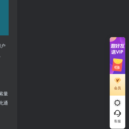
用户
。
会员
索量
此通
客服