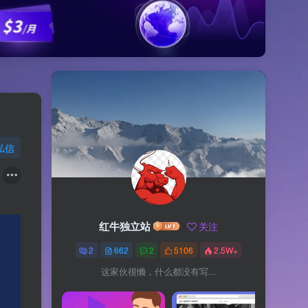
私信
红牛独立站
关注
2
662
2
5106
2.5W+
这家伙很懒，什么都没有写...