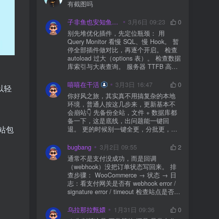
有截图吗
子非鱼也安知鱼之乐
3月6日 09:23
0
别先堆优化插件，先定位瓶颈： 用
Query Monitor 看慢 SQL、慢 Hook。 暂
停全部插件做对比，再逐个开启。 检查
autoload 过大（options 表）。 检查数据
库索引与大表查询。 服务器 TTFB 高就
先处理主机/数据库性能。
嘻嘻在干活
3月3日 16:47
0
以轻
你好风之旅，其实真不用搞复杂的本地
环境，普通人按这几步来，更新基本不
会崩站👇 先备份全站，文件 + 数据库都
备一下，这是底线，出问题能一键回
站包
退。 更的时候别一键全更，分批更，先
更不重要的插件，再更核心的。 更新完
立刻清缓存，去前台检查首页、文章
bugbang
3月2日 09:55
2
页、按钮、表单这些关键位置。 最好再
通常不是支付没成功，而是回调
装个支持版本回滚的插件，万一崩了，
（webhook）没把订单状态写回来。 排
一秒切回旧版。 总结来说：先备份、分
查步骤： WooCommerce → 状态 → 日
批更、更完查、留退路，稳得很✅😎希望
志：看支付网关是否有 webhook error /
能帮到你
signature error / timeout 检查站点是否被
WAF 拦截（Cloudflare、宝塔防火墙、安
全插件） 检查是否启用了“缓存结账页/接
乌拉那拉甄嬛
1月31日 09:36
0
口路径”（结账页和回调接口不应缓存）