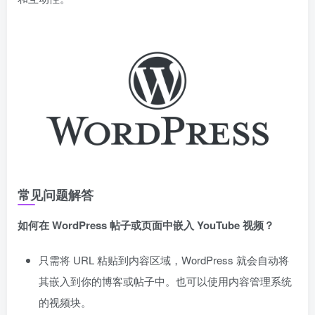
常见问题解答
如何在 WordPress 帖子或页面中嵌入 YouTube 视频？
只需将 URL 粘贴到内容区域，WordPress 就会自动将
其嵌入到你的博客或帖子中。也可以使用内容管理系统
的视频块。