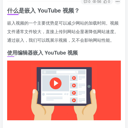
0
56
0
什么是嵌入 YouTube 视频？
嵌入视频的一个主要优势是可以减少网站的加载时间。视频
文件通常文件较大，直接上传到网站会显著降低网站速度。
通过嵌入，我们可以既展示视频，又不会影响网站性能。
使用编辑器嵌入 YouTube 视频