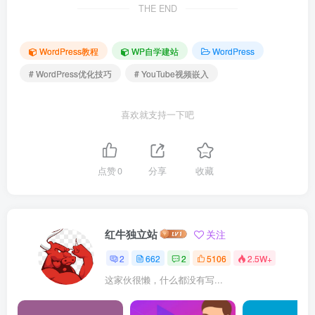
THE END
WordPress教程
WP自学建站
WordPress
# WordPress优化技巧
# YouTube视频嵌入
喜欢就支持一下吧
点赞
0
分享
收藏
红牛独立站
关注
2
662
2
5106
2.5W+
这家伙很懒，什么都没有写...