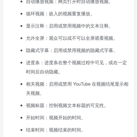
自动播放视频：网页打开时自动播放视频。
循环视频：嵌入的视频重复播放。
显示注释：启用或禁用视频中的文本注释。
允许全屏：观众可以或不可以全屏观看视频。
隐藏式字幕：启用或禁用视频的隐藏式字幕。
进度条：进度条在整个视频过程中可见，或在一定
时间后自动隐藏。
相关视频：启用或禁用 YouTube 在视频结尾显示相
关视频。
视频标题：控制视频文本标题的可见性。
开始时间：视频开始的时间。
结束时间：视频结束的时间。