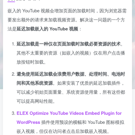
嵌入的 YouTube 视频会增加页面的加载时间，因为浏览器需
要发出额外的请求来加载视频资源。解决这一问题的一个方
法是
延迟加载嵌入的 YouTube 视频
：
延迟加载是一种仅在页面加载时加载必要资源的技术
。
其他不太重要的资源（如嵌入的视频）仅在用户点击播
放按钮时加载。
避免使用延迟加载会浪费用户数据、处理时间、电池时
间和其他系统资源
。如果安装了优质的延迟加载插件，
可以减少初始页面重量、系统资源使用量，所有这些都
可以提高网站性能。
ELEX Optimize YouTube Videos Embed Plugin for
WordPress
插件使用预设的横幅和 YouTube 图标模拟
嵌入视频，但仅在访问者点击后加载嵌入视频。