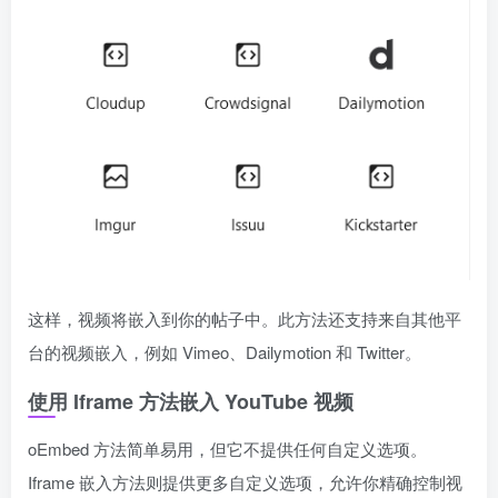
这样，视频将嵌入到你的帖子中。此方法还支持来自其他平
台的视频嵌入，例如 Vimeo、Dailymotion 和 Twitter。
使用 Iframe 方法嵌入 YouTube 视频
oEmbed 方法简单易用，但它不提供任何自定义选项。
Iframe 嵌入方法则提供更多自定义选项，允许你精确控制视