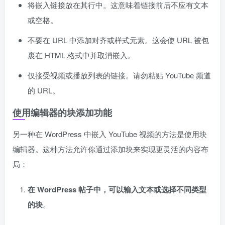
将嵌入链接放在其行中。这意味着链接前后不应有文本
或空格。
不要在 URL 中添加对齐或样式元素。这会使 URL 被包
裹在 HTML 格式中并取消嵌入。
仅接受视频或播放列表的链接。请勿粘贴 YouTube 频道
的 URL。
使用编辑器的块添加功能
另一种在 WordPress 中嵌入 YouTube 视频的方法是使用块
编辑器。这种方法允许你通过添加块来实现更灵活的内容布
局：
在 WordPress 帖子中，可以输入文本或选择不同类型
的块
。