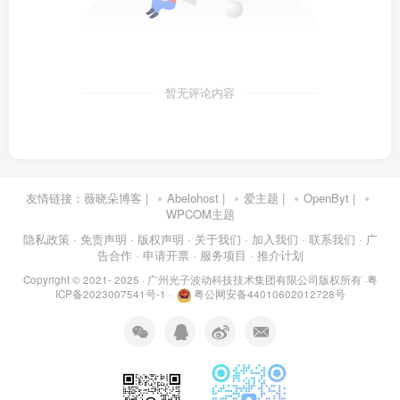
暂无评论内容
友情链接：
薇晓朵博客
|
Abelohost
|
爱主题
|
OpenByt
|
WPCOM主题
隐私政策
· 免责声明
· 版权声明
· 关于我们
· 加入我们
· 联系我们
· 广
告合作
· 申请开票
· 服务项目
· 推介计划
Copyright © 2021- 2025 ·
广州光子波动科技技术集团有限公司版权所有
·
粤
ICP备2023007541号-1
·
粤公网安备44010602012728号