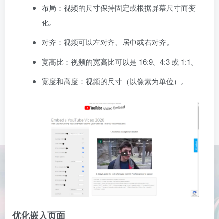
布局：视频的尺寸保持固定或根据屏幕尺寸而变
化。
对齐：视频可以左对齐、居中或右对齐。
宽高比：视频的宽高比可以是 16:9、4:3 或 1:1。
宽度和高度：视频的尺寸（以像素为单位）。
优化嵌入页面