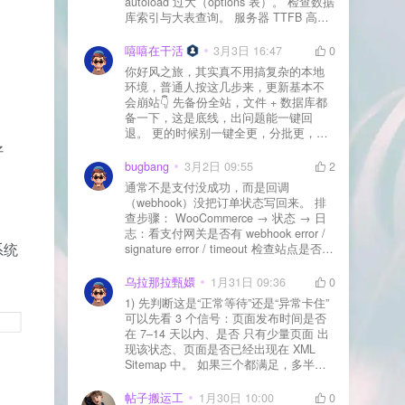
autoload 过大（options 表）。 检查数据
库索引与大表查询。 服务器 TTFB 高就
先处理主机/数据库性能。
嘻嘻在干活
3月3日 16:47
0
你好风之旅，其实真不用搞复杂的本地
环境，普通人按这几步来，更新基本不
会崩站👇 先备份全站，文件 + 数据库都
备一下，这是底线，出问题能一键回
退。 更的时候别一键全更，分批更，先
好
更不重要的插件，再更核心的。 更新完
立刻清缓存，去前台检查首页、文章
bugbang
3月2日 09:55
2
页、按钮、表单这些关键位置。 最好再
通常不是支付没成功，而是回调
装个支持版本回滚的插件，万一崩了，
（webhook）没把订单状态写回来。 排
一秒切回旧版。 总结来说：先备份、分
查步骤： WooCommerce → 状态 → 日
批更、更完查、留退路，稳得很✅😎希望
志：看支付网关是否有 webhook error /
能帮到你
系统
signature error / timeout 检查站点是否被
WAF 拦截（Cloudflare、宝塔防火墙、安
全插件） 检查是否启用了“缓存结账页/接
乌拉那拉甄嬛
1月31日 09:36
0
口路径”（结账页和回调接口不应缓存）
1) 先判断这是“正常等待”还是“异常卡住”
看服务器错误日志是否有 500/致命错误
可以先看 3 个信号：页面发布时间是否
导致回调执行中断 解决方案： 放行 wp-
在 7–14 天以内、是否 只有少量页面 出
json、wc-api、支付网关回调 URL（按网
现该状态、页面是否已经出现在 XML
关文档配置） 关闭结账页的缓存与 JS
Sitemap 中。 如果三个都满足，多半属
合并压缩测试一次 若使用 Cloudflare：
于正常爬取与评估阶段，不需要立刻动
为回调 URL 设置 不挑战、不拦截 的规
手。 2) 什么情况下“等”是没用的？ 以下
帖子搬运工
1月30日 10:00
0
则