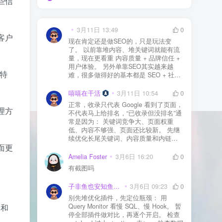
些信
3月11日 13:49
0
客户
现在肯定还是做SEO的，只是玩法变
了。 以前靠堆内容、堆关键词就能有流
量，现在更看重 内容质量 + 品牌信任 +
用户体验。 另外单靠SEO其实越来越
特
难，很多做得好的基本都是 SEO + 社媒
+ 内容营销 + 私域转化 一起做。 SEO本
质还是一个长期获客渠道，但不能再当
嘻嘻在干活
3月11日 10:54
0
成唯一渠道了。
正常，收录只代表 Google 看到了页面，
理方
不代表马上给排名，“已收录但没排名”通
常是因为： 关键词竞争大、页面权重
低、内容不够强、页面还比较新。 先继
续优化长尾关键词、内容质量和内链，
面更
通常需要一点时间，排名会慢慢出来
Amelia Foster
3月6日 16:20
0
有截图吗
子非鱼也安知鱼之乐
3月6日 09:23
0
别先堆优化插件，先定位瓶颈： 用
）和
Query Monitor 看慢 SQL、慢 Hook。 暂
停全部插件做对比，再逐个开启。 检查