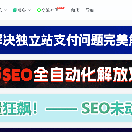
+99
讯
服务
交流社区
商店
导航