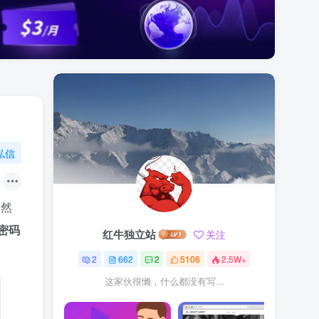
私信
。然
密码
红牛独立站
关注
2
662
2
5106
2.5W+
这家伙很懒，什么都没有写...