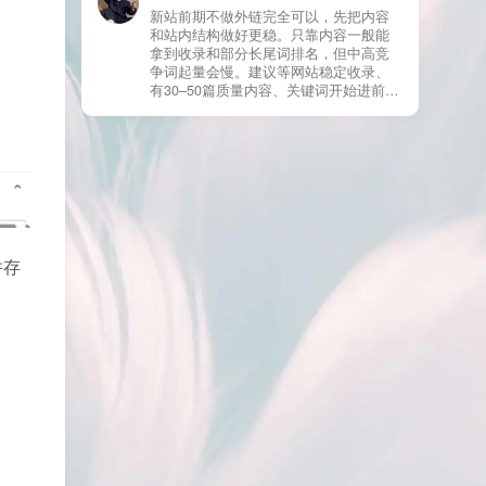
情况基本不会靠时间自动解决：页面几
新站前期不做外链完全可以，先把内容
乎没有内链（孤立页）、内容与站内已
和站内结构做好更稳。只靠内容一般能
有页面高度相似、canonical 指向了别的
拿到收录和部分长尾词排名，但中高竞
URL、同一主题短时间发布太多相似文
争词起量会慢。建议等网站稳定收录、
章。 这种情况下，Google 已经抓取，但
有30–50篇质量内容、关键词开始进前
判断“当前不值得进入索引”。 3) 最有效
20/30后，再少量做外链，优先品牌词/裸
的人工干预方式（不折腾） 优先做这 3
链/引用型，别一上来追数量。👍
件事：加内链、从相关旧文章或栏目页
链接到该页面、增强首屏信息密度 前 2–
3 段直接回答用户问题，避免铺垫太多，
确认 canonical 为自指，避免被判定为重
复页，做完再去 GSC 请求重新编入索引
即可。 4) 什么“干预动作”反而容易适得
其反？ 不太推荐：频繁删除重发、连续
并存
多次点“请求编入索引”、为了收录强行堆
关键词、随意改 URL 或标题 这些操作会
让 Google 重新评估页面稳定性，反而拖
慢收录。 5) 一个实用判断标准 如果一篇
文章：已被抓取、没有 noindex / robots
问题、有至少 1–2 条相关内链、内容明
显解决了一个独立问题，那它 是否被收
录，只是时间问题，不是插件问题。