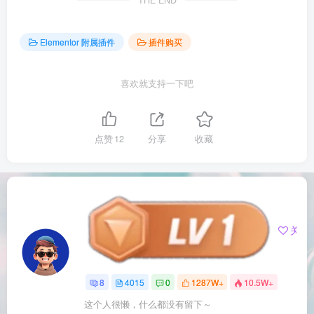
Elementor 附属插件
插件购买
喜欢就支持一下吧
点赞
12
分享
收藏
托尼屎大颗
关注
8
4015
0
1287W+
10.5W+
这个人很懒，什么都没有留下～