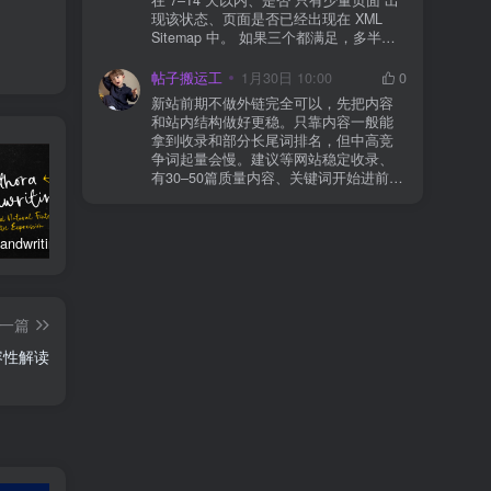
json、wc-api、支付网关回调 URL（按网
现该状态、页面是否已经出现在 XML
关文档配置） 关闭结账页的缓存与 JS
Sitemap 中。 如果三个都满足，多半属
合并压缩测试一次 若使用 Cloudflare：
于正常爬取与评估阶段，不需要立刻动
为回调 URL 设置 不挑战、不拦截 的规
手。 2) 什么情况下“等”是没用的？ 以下
帖子搬运工
1月30日 10:00
0
则
情况基本不会靠时间自动解决：页面几
新站前期不做外链完全可以，先把内容
乎没有内链（孤立页）、内容与站内已
和站内结构做好更稳。只靠内容一般能
有页面高度相似、canonical 指向了别的
拿到收录和部分长尾词排名，但中高竞
URL、同一主题短时间发布太多相似文
争词起量会慢。建议等网站稳定收录、
章。 这种情况下，Google 已经抓取，但
有30–50篇质量内容、关键词开始进前
判断“当前不值得进入索引”。 3) 最有效
20/30后，再少量做外链，优先品牌词/裸
的人工干预方式（不折腾） 优先做这 3
链/引用型，别一上来追数量。👍
件事：加内链、从相关旧文章或栏目页
链接到该页面、增强首屏信息密度 前 2–
Authora Handwriting – 手写字体
Elementor 与 SEO：优化页面结构和加载速度的最佳实践
SEO 友好度实战测试：Magento、WordPress、Drupal 在核心 SEO 要素上的表现对比
3 段直接回答用户问题，避免铺垫太多，
确认 canonical 为自指，避免被判定为重
复页，做完再去 GSC 请求重新编入索引
即可。 4) 什么“干预动作”反而容易适得
一篇
其反？ 不太推荐：频繁删除重发、连续
多次点“请求编入索引”、为了收录强行堆
兼容性解读
关键词、随意改 URL 或标题 这些操作会
让 Google 重新评估页面稳定性，反而拖
慢收录。 5) 一个实用判断标准 如果一篇
文章：已被抓取、没有 noindex / robots
问题、有至少 1–2 条相关内链、内容明
显解决了一个独立问题，那它 是否被收
录，只是时间问题，不是插件问题。