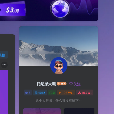
私信
托尼屎大颗
关注
8
4015
0
1287W+
10.7W+
这个人很懒，什么都没有留下～