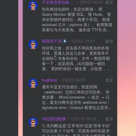
子非鱼也安知鱼之乐
3月6日 09:23
0
别先堆优化插件，先定位瓶颈： 用
Query Monitor 看慢 SQL、慢 Hook。 暂
停全部插件做对比，再逐个开启。 检查
autoload 过大（options 表）。 检查数据
库索引与大表查询。 服务器 TTFB 高就
先处理主机/数据库性能。
嘻嘻在干活
3月3日 16:47
0
你好风之旅，其实真不用搞复杂的本地
环境，普通人按这几步来，更新基本不
会崩站👇 先备份全站，文件 + 数据库都
备一下，这是底线，出问题能一键回
退。 更的时候别一键全更，分批更，先
更不重要的插件，再更核心的。 更新完
立刻清缓存，去前台检查首页、文章
bugbang
3月2日 09:55
2
页、按钮、表单这些关键位置。 最好再
通常不是支付没成功，而是回调
装个支持版本回滚的插件，万一崩了，
（webhook）没把订单状态写回来。 排
一秒切回旧版。 总结来说：先备份、分
查步骤： WooCommerce → 状态 → 日
批更、更完查、留退路，稳得很✅😎希望
志：看支付网关是否有 webhook error /
能帮到你
signature error / timeout 检查站点是否被
WAF 拦截（Cloudflare、宝塔防火墙、安
全插件） 检查是否启用了“缓存结账页/接
乌拉那拉甄嬛
1月31日 09:36
0
口路径”（结账页和回调接口不应缓存）
1) 先判断这是“正常等待”还是“异常卡住”
看服务器错误日志是否有 500/致命错误
可以先看 3 个信号：页面发布时间是否
导致回调执行中断 解决方案： 放行 wp-
在 7–14 天以内、是否 只有少量页面 出