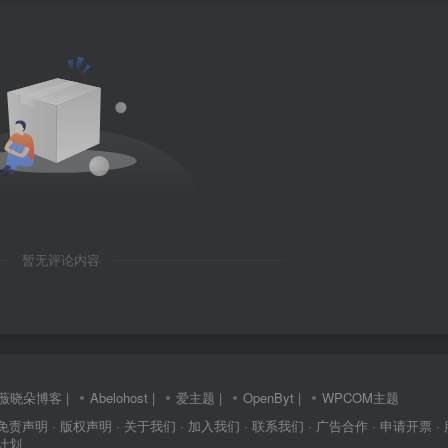
暂无评论内容
薇晓朵博客
|
Abelohost
|
爱主题
|
OpenByt
|
WPCOM主题
 免责声明
· 版权声明
· 关于我们
· 加入我们
· 联系我们
· 广告合作
· 申请开票
·
介计划