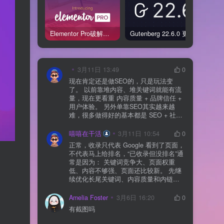
Elementor Pro破解版还能用吗？2026年常见风险与后果盘点
Gutenberg 22.6.0 更新解读：图标块转正、媒体处理增强，编辑器继续走向成熟
3月11日 13:49
0
现在肯定还是做SEO的，只是玩法变
了。 以前靠堆内容、堆关键词就能有流
量，现在更看重 内容质量 + 品牌信任 +
用户体验。 另外单靠SEO其实越来越
难，很多做得好的基本都是 SEO + 社媒
+ 内容营销 + 私域转化 一起做。 SEO本
质还是一个长期获客渠道，但不能再当
嘻嘻在干活
3月11日 10:54
0
成唯一渠道了。
正常，收录只代表 Google 看到了页面，
不代表马上给排名，“已收录但没排名”通
常是因为： 关键词竞争大、页面权重
低、内容不够强、页面还比较新。 先继
续优化长尾关键词、内容质量和内链，
通常需要一点时间，排名会慢慢出来
Amelia Foster
3月6日 16:20
0
有截图吗