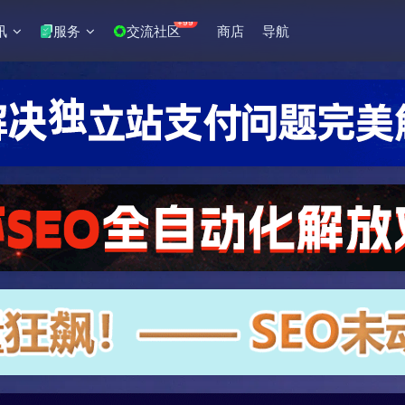
+99
讯
服务
交流社区
商店
导航