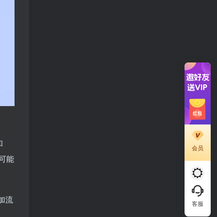
和
会员
可能
加流
客服