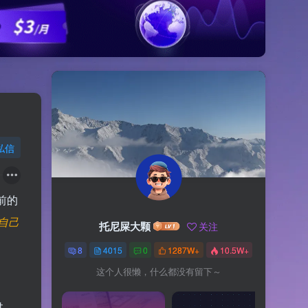
私信
前的
自己
托尼屎大颗
关注
8
4015
0
1287W+
10.5W+
这个人很懒，什么都没有留下～
过