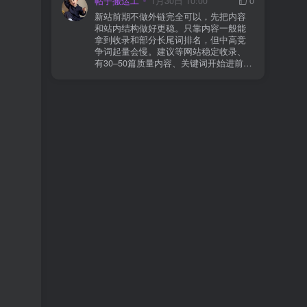
帖子搬运工
1月30日 10:00
0
则
情况基本不会靠时间自动解决：页面几
新站前期不做外链完全可以，先把内容
乎没有内链（孤立页）、内容与站内已
和站内结构做好更稳。只靠内容一般能
有页面高度相似、canonical 指向了别的
拿到收录和部分长尾词排名，但中高竞
URL、同一主题短时间发布太多相似文
争词起量会慢。建议等网站稳定收录、
章。 这种情况下，Google 已经抓取，但
有30–50篇质量内容、关键词开始进前
判断“当前不值得进入索引”。 3) 最有效
20/30后，再少量做外链，优先品牌词/裸
的人工干预方式（不折腾） 优先做这 3
链/引用型，别一上来追数量。👍
件事：加内链、从相关旧文章或栏目页
链接到该页面、增强首屏信息密度 前 2–
3 段直接回答用户问题，避免铺垫太多，
确认 canonical 为自指，避免被判定为重
复页，做完再去 GSC 请求重新编入索引
即可。 4) 什么“干预动作”反而容易适得
其反？ 不太推荐：频繁删除重发、连续
多次点“请求编入索引”、为了收录强行堆
关键词、随意改 URL 或标题 这些操作会
让 Google 重新评估页面稳定性，反而拖
慢收录。 5) 一个实用判断标准 如果一篇
文章：已被抓取、没有 noindex / robots
问题、有至少 1–2 条相关内链、内容明
显解决了一个独立问题，那它 是否被收
录，只是时间问题，不是插件问题。