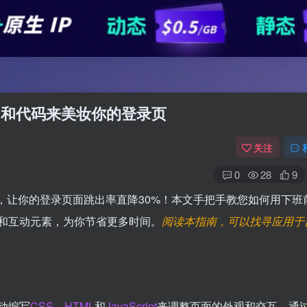
改CSS和代码来美妆你的登录页
关注
0
28
9
，让你的登录页面跳出率直降30%！本文手把手教您如何用下班
和互动元素，为你节省更多时间。
阅读本指南，可以找寻应用于
动编写
CSS
、
HTML
和
JavaScript
来调整页面的外观和交互。通