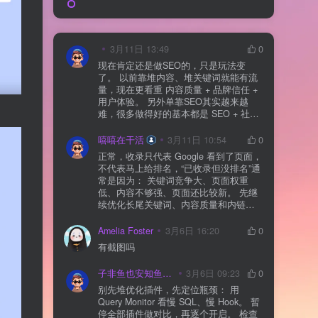
3月11日 13:49
0
现在肯定还是做SEO的，只是玩法变
了。 以前靠堆内容、堆关键词就能有流
量，现在更看重 内容质量 + 品牌信任 +
用户体验。 另外单靠SEO其实越来越
难，很多做得好的基本都是 SEO + 社媒
+ 内容营销 + 私域转化 一起做。 SEO本
质还是一个长期获客渠道，但不能再当
嘻嘻在干活
3月11日 10:54
0
成唯一渠道了。
正常，收录只代表 Google 看到了页面，
不代表马上给排名，“已收录但没排名”通
常是因为： 关键词竞争大、页面权重
低、内容不够强、页面还比较新。 先继
续优化长尾关键词、内容质量和内链，
通常需要一点时间，排名会慢慢出来
Amelia Foster
3月6日 16:20
0
有截图吗
子非鱼也安知鱼之乐
3月6日 09:23
0
别先堆优化插件，先定位瓶颈： 用
Query Monitor 看慢 SQL、慢 Hook。 暂
停全部插件做对比，再逐个开启。 检查