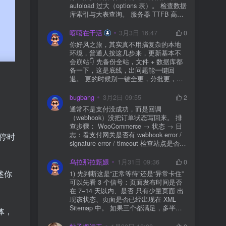
autoload 过大（options 表）。 检查数据
库索引与大表查询。 服务器 TTFB 高就
先处理主机/数据库性能。
嘻嘻在干活
3月3日 16:47
0
你好风之旅，其实真不用搞复杂的本地
环境，普通人按这几步来，更新基本不
会崩站👇 先备份全站，文件 + 数据库都
备一下，这是底线，出问题能一键回
退。 更的时候别一键全更，分批更，先
更不重要的插件，再更核心的。 更新完
立刻清缓存，去前台检查首页、文章
bugbang
3月2日 09:55
2
页、按钮、表单这些关键位置。 最好再
通常不是支付没成功，而是回调
装个支持版本回滚的插件，万一崩了，
（webhook）没把订单状态写回来。 排
一秒切回旧版。 总结来说：先备份、分
查步骤： WooCommerce → 状态 → 日
批更、更完查、留退路，稳得很✅😎希望
志：看支付网关是否有 webhook error /
停时
能帮到你
signature error / timeout 检查站点是否被
WAF 拦截（Cloudflare、宝塔防火墙、安
全插件） 检查是否启用了“缓存结账页/接
乌拉那拉甄嬛
1月31日 09:36
0
口路径”（结账页和回调接口不应缓存）
述你
1) 先判断这是“正常等待”还是“异常卡住”
看服务器错误日志是否有 500/致命错误
可以先看 3 个信号：页面发布时间是否
导致回调执行中断 解决方案： 放行 wp-
在 7–14 天以内、是否 只有少量页面 出
json、wc-api、支付网关回调 URL（按网
现该状态、页面是否已经出现在 XML
关文档配置） 关闭结账页的缓存与 JS
Sitemap 中。 如果三个都满足，多半属
体，
合并压缩测试一次 若使用 Cloudflare：
于正常爬取与评估阶段，不需要立刻动
为回调 URL 设置 不挑战、不拦截 的规
手。 2) 什么情况下“等”是没用的？ 以下