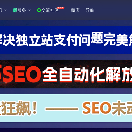
+99
讯
服务
交流社区
商店
导航