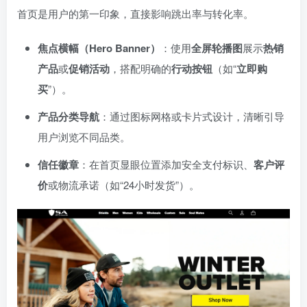
首页是用户的第一印象，直接影响跳出率与转化率。
焦点横幅（Hero Banner）
：使用
全屏轮播图
展示
热销
产品
或
促销活动
，搭配明确的
行动按钮
（如“
立即购
买
”）。
产品分类导航
：通过图标网格或卡片式设计，清晰引导
用户浏览不同品类。
信任徽章
：在首页显眼位置添加安全支付标识、
客户评
价
或物流承诺（如“24小时发货”）。