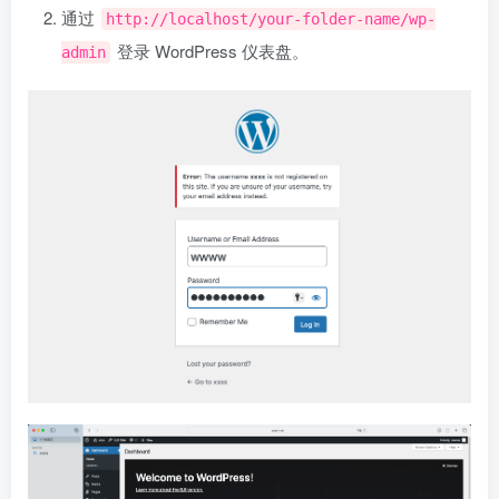
通过
http://localhost/your-folder-name/wp-
登录 WordPress 仪表盘。
admin