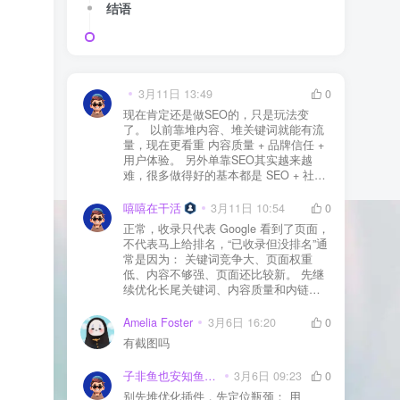
结语
3月11日 13:49
0
现在肯定还是做SEO的，只是玩法变
了。 以前靠堆内容、堆关键词就能有流
量，现在更看重 内容质量 + 品牌信任 +
用户体验。 另外单靠SEO其实越来越
难，很多做得好的基本都是 SEO + 社媒
+ 内容营销 + 私域转化 一起做。 SEO本
质还是一个长期获客渠道，但不能再当
嘻嘻在干活
3月11日 10:54
0
成唯一渠道了。
正常，收录只代表 Google 看到了页面，
不代表马上给排名，“已收录但没排名”通
常是因为： 关键词竞争大、页面权重
低、内容不够强、页面还比较新。 先继
续优化长尾关键词、内容质量和内链，
通常需要一点时间，排名会慢慢出来
Amelia Foster
3月6日 16:20
0
有截图吗
子非鱼也安知鱼之乐
3月6日 09:23
0
别先堆优化插件，先定位瓶颈： 用