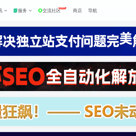
+99
讯
服务
交流社区
商店
导航