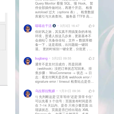
Query Monitor 看慢 SQL、慢 Hook。 暂
停全部插件做对比，再逐个开启。 检查
autoload 过大（options 表）。 检查数据
库索引与大表查询。 服务器 TTFB 高就
先处理主机/数据库性能。
嘻嘻在干活
3月3日 16:47
0
你好风之旅，其实真不用搞复杂的本地
环境，普通人按这几步来，更新基本不
会崩站👇 先备份全站，文件 + 数据库都
备一下，这是底线，出问题能一键回
退。 更的时候别一键全更，分批更，先
更不重要的插件，再更核心的。 更新完
立刻清缓存，去前台检查首页、文章
bugbang
3月2日 09:55
2
页、按钮、表单这些关键位置。 最好再
通常不是支付没成功，而是回调
装个支持版本回滚的插件，万一崩了，
（webhook）没把订单状态写回来。 排
一秒切回旧版。 总结来说：先备份、分
查步骤： WooCommerce → 状态 → 日
批更、更完查、留退路，稳得很✅😎希望
志：看支付网关是否有 webhook error /
能帮到你
signature error / timeout 检查站点是否被
WAF 拦截（Cloudflare、宝塔防火墙、安
全插件） 检查是否启用了“缓存结账页/接
乌拉那拉甄嬛
1月31日 09:36
0
口路径”（结账页和回调接口不应缓存）
1) 先判断这是“正常等待”还是“异常卡住”
看服务器错误日志是否有 500/致命错误
可以先看 3 个信号：页面发布时间是否
导致回调执行中断 解决方案： 放行 wp-
在 7–14 天以内、是否 只有少量页面 出
json、wc-api、支付网关回调 URL（按网
现该状态、页面是否已经出现在 XML
关文档配置） 关闭结账页的缓存与 JS
Sitemap 中。 如果三个都满足，多半属