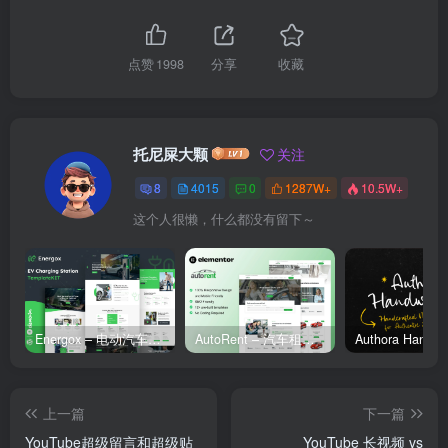
点赞
1998
分享
收藏
托尼屎大颗
关注
8
4015
0
1287W+
10.5W+
这个人很懒，什么都没有留下～
Energox – 电动汽车充电站 Elementor 模板套件
AutoRent – 汽车租赁服务 Elementor 模板套件
上一篇
下一篇
YouTube超级留言和超级贴
YouTube 长视频 vs