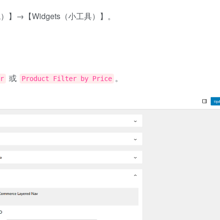
观）】→【Widgets（小工具）】。
或
。
r
Product Filter by Price