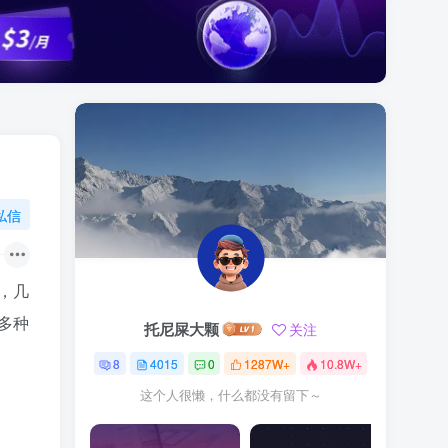
私信
，几
多种
托尼屎大颗
关注
8
4015
0
1287W+
10.8W+
这个人很懒，什么都没有留下～