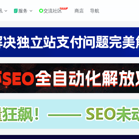
+99
讯
服务
交流社区
商店
导航