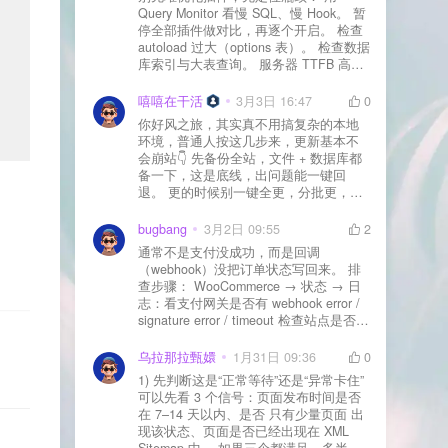
Query Monitor 看慢 SQL、慢 Hook。 暂
停全部插件做对比，再逐个开启。 检查
autoload 过大（options 表）。 检查数据
库索引与大表查询。 服务器 TTFB 高就
先处理主机/数据库性能。
嘻嘻在干活
3月3日 16:47
0
你好风之旅，其实真不用搞复杂的本地
环境，普通人按这几步来，更新基本不
会崩站👇 先备份全站，文件 + 数据库都
备一下，这是底线，出问题能一键回
退。 更的时候别一键全更，分批更，先
更不重要的插件，再更核心的。 更新完
立刻清缓存，去前台检查首页、文章
bugbang
3月2日 09:55
2
页、按钮、表单这些关键位置。 最好再
通常不是支付没成功，而是回调
装个支持版本回滚的插件，万一崩了，
（webhook）没把订单状态写回来。 排
一秒切回旧版。 总结来说：先备份、分
查步骤： WooCommerce → 状态 → 日
批更、更完查、留退路，稳得很✅😎希望
志：看支付网关是否有 webhook error /
能帮到你
signature error / timeout 检查站点是否被
WAF 拦截（Cloudflare、宝塔防火墙、安
全插件） 检查是否启用了“缓存结账页/接
乌拉那拉甄嬛
1月31日 09:36
0
口路径”（结账页和回调接口不应缓存）
1) 先判断这是“正常等待”还是“异常卡住”
看服务器错误日志是否有 500/致命错误
可以先看 3 个信号：页面发布时间是否
导致回调执行中断 解决方案： 放行 wp-
在 7–14 天以内、是否 只有少量页面 出
json、wc-api、支付网关回调 URL（按网
现该状态、页面是否已经出现在 XML
关文档配置） 关闭结账页的缓存与 JS
Sitemap 中。 如果三个都满足，多半属