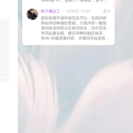
合并压缩测试一次 若使用 Cloudflare：
于正常爬取与评估阶段，不需要立刻动
为回调 URL 设置 不挑战、不拦截 的规
手。 2) 什么情况下“等”是没用的？ 以下
帖子搬运工
1月30日 10:00
0
则
情况基本不会靠时间自动解决：页面几
新站前期不做外链完全可以，先把内容
乎没有内链（孤立页）、内容与站内已
和站内结构做好更稳。只靠内容一般能
有页面高度相似、canonical 指向了别的
拿到收录和部分长尾词排名，但中高竞
URL、同一主题短时间发布太多相似文
争词起量会慢。建议等网站稳定收录、
章。 这种情况下，Google 已经抓取，但
有30–50篇质量内容、关键词开始进前
判断“当前不值得进入索引”。 3) 最有效
20/30后，再少量做外链，优先品牌词/裸
的人工干预方式（不折腾） 优先做这 3
链/引用型，别一上来追数量。👍
件事：加内链、从相关旧文章或栏目页
链接到该页面、增强首屏信息密度 前 2–
3 段直接回答用户问题，避免铺垫太多，
确认 canonical 为自指，避免被判定为重
复页，做完再去 GSC 请求重新编入索引
即可。 4) 什么“干预动作”反而容易适得
其反？ 不太推荐：频繁删除重发、连续
多次点“请求编入索引”、为了收录强行堆
关键词、随意改 URL 或标题 这些操作会
让 Google 重新评估页面稳定性，反而拖
慢收录。 5) 一个实用判断标准 如果一篇
文章：已被抓取、没有 noindex / robots
。
问题、有至少 1–2 条相关内链、内容明
显解决了一个独立问题，那它 是否被收
录，只是时间问题，不是插件问题。