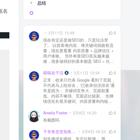
总结
组名
3月11日 13:49
0
现在肯定还是做SEO的，只是玩法变
了。 以前靠堆内容、堆关键词就能有流
量，现在更看重 内容质量 + 品牌信任 +
用户体验。 另外单靠SEO其实越来越
难，很多做得好的基本都是 SEO + 社媒
+ 内容营销 + 私域转化 一起做。 SEO本
质还是一个长期获客渠道，但不能再当
嘻嘻在干活
3月11日 10:54
0
成唯一渠道了。
正常，收录只代表 Google 看到了页面，
不代表马上给排名，“已收录但没排名”通
常是因为： 关键词竞争大、页面权重
低、内容不够强、页面还比较新。 先继
续优化长尾关键词、内容质量和内链，
通常需要一点时间，排名会慢慢出来
Amelia Foster
3月6日 16:20
0
有截图吗
子非鱼也安知鱼之乐
3月6日 09:23
0
别先堆优化插件，先定位瓶颈： 用